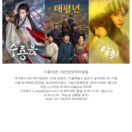
이용약관
|
개인정보처리방침
주식회사 에스제이엠엔씨 | 대표 안해조 | 서울특별시 송파구 송파대로 201, B동
16층 B-1609호 (문정동, 송파테라타워2) 사업자등록번호 218-87-02390 | 통신판
매업 신고번호 제-2024-서울송파-3233호
고객센터 cs_moa@sjmnc.co.kr | 02-400-6036 (평일 10:00~17:00 / 점심시간
12:30~13:30 / 주말 및 공휴일 휴무)
AsiaN. ALL RIGHTS RESERVED