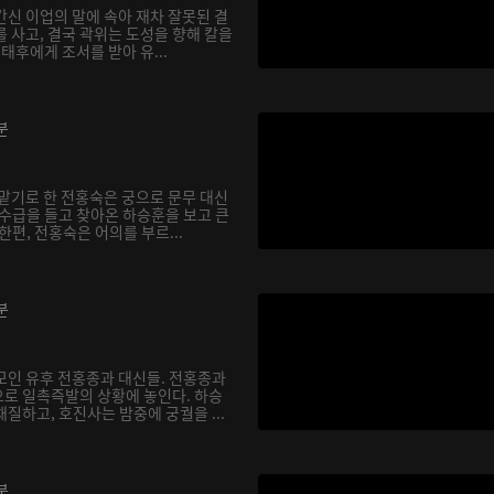
간신 이업의 말에 속아 재차 잘못된 결
 사고, 결국 곽위는 도성을 향해 칼을
 태후에게 조서를 받아 유...
분
 맡기로 한 전홍숙은 궁으로 문무 대신
 수급을 들고 찾아온 하승훈을 보고 큰
한편, 전홍숙은 어의를 부르...
분
모인 유후 전홍종과 대신들. 전홍종과
로 일촉즉발의 상황에 놓인다. 하승
질하고, 호진사는 밤중에 궁궐을 ...
분