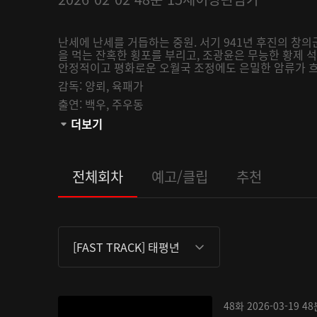
난세에 난세를 거듭하는 중원. 서기 941년 후진의 창
을 먹는 잔혹한 횡포를 부리고, 조광윤은 무능한 황제 
안정적이고 평화로운 오월국 조정에도 은밀한 암류가 흐르
감독:
양뢰,
육패가
출연:
백우,
주우동
채널:
더보기
AsiaUHD
오픈:
2026-02-03
관람등급:
전체회차
예고/클립
추천
[FAST TRACK] 태평년
48화
2026-03-19
48