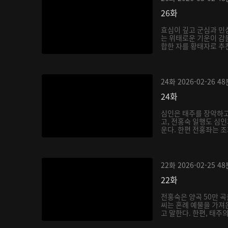
26화
효심이 깊고 군심과 민
는 위태로운 기운이 감
합한 자를 황태자로 추천
24화
2026-02-26
48
24화
심인은 태주를 장악하고
고, 전홍숙 일행도 심
운다. 한편 전홍좌는 조
22화
2026-02-25
48
22화
전홍숙은 양곡 50만 곡
씨는 혼례 예물을 가져
고 말한다. 한편, 태주