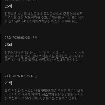
25화
전홍숙은 지난해 백성들에게 곡식을 대여해 준 집안에 태주
박역무의 해상 거래 권한을 주고, 손태진의 혼수를 풀어 곡식
을 갚지 못해 전답을 빼앗긴 백성들의 빚을 한 번에 탕...
23화
2026-02-26
48분
23화
황룡도에서 손태진은 낭야각에 들어가겠다며 어머니와 외숙
앞에서 억지를 쓴다. 끝내 목적을 이룬 손태진은 낭야각에서
배로 바쁘게 짐을 옮긴다. 한편, 후한 조정에서 유지원의...
21화
2026-02-25
48분
21화
복주 원정과 정소열의 난을 잇달아 겪은 오월은 국고가 바닥
나 갖가지 어려움에 처한다. 정소열의 난을 진압했던 군사들
은 포상을 내려 달라 청하고, 전홍좌는 전홍숙의 경솔한 ...