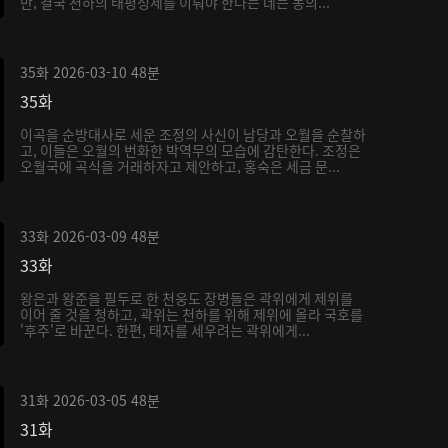
만, 결국 천하의 태평성세를 이뤄야 한다는 데는 동의...
35화
2026-03-10
48분
35화
이곡을 순방대사로 세운 조정의 사신이 남당과 오월을 순찰하
고, 이들은 오월의 번화한 박역무의 모습에 감탄한다. 조정은
오월국에 곡식을 거래하자고 제안하고, 홍숙은 세금 문...
33화
2026-03-09
48분
33화
왕은과 왕준을 필두로 한 천웅도 장병들은 곽위에게 제위를
이어 줄 것을 청하고, 곽위는 천하를 위해 제위에 올라 국호를
'후주'로 바꾼다. 한편, 태자를 세우려는 곽위에게...
31화
2026-03-05
48분
31화