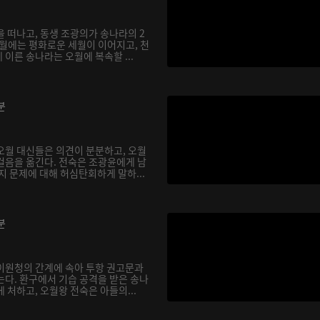
 떠나고, 동생 조광의가 송나라의 2
오월에는 평화로운 세월이 이어지고, 천
이른 송나라는 오월에 복속할 ...
분
오월 대신들은 의견이 분분하고, 오월
걸음을 옮긴다. 전숙은 조광윤에게 남
지 문제에 대해 허심탄회하게 말하...
분
이원청의 간계에 속아 투항 권고문과
는다. 환구에서 기습 공격을 받은 송나
 처하고, 오월왕 전숙은 아들의...