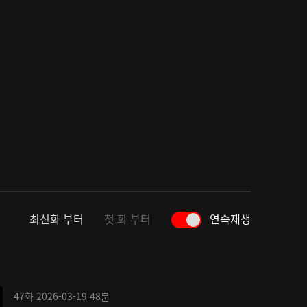
최신화 부터
첫 화 부터
연속재생
47화
2026-03-19
48분