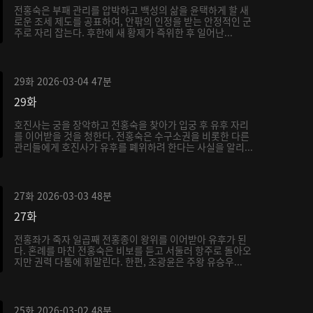
전홍숙은 부패 관리를 압박하고 백성의 삶을 윤택하게 할 새
로운 조세 제도를 공표하여, 안팎의 인정을 받는 안정적인 군
주로 자리 잡는다. 후한에 새 황제가 즉위한 후 일어난...
29화
2026-03-04
47분
29화
호진사는 궁을 장악하고 전홍숙을 찾아가 입궁 후 유후 자리
를 이어받을 것을 청한다. 전홍숙은 수구소권을 비롯한 다른
관리들에게 호진사가 유후를 폐위하려 한다는 사실을 알리...
27화
2026-03-03
48분
27화
전홍좌가 죽자 일곱째 전홍종이 왕위를 이어받아 유후가 된
다. 혼례를 마친 전홍숙은 비보를 듣고 서둘러 항주로 돌아오
지만 권력 다툼에 휘말린다. 한편, 조광윤은 주왕 유승우...
25화
2026-03-02
48분