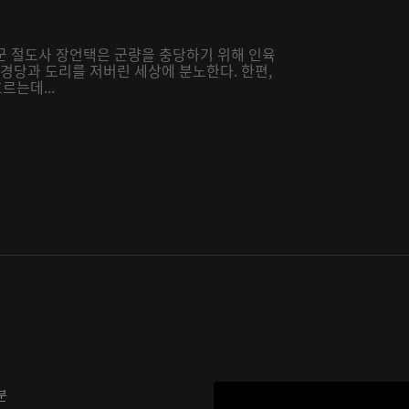
의군 절도사 장언택은 군량을 충당하기 위해 인육
석경당과 도리를 저버린 세상에 분노한다. 한편,
는데...
분