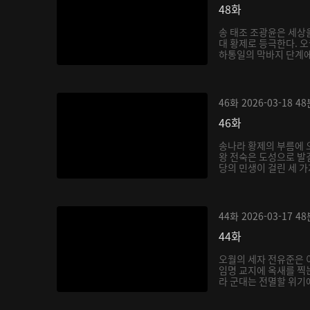
48화
송 태조 조광윤은 세상을
대 황제로 등극한다. 
하통일의 막바지 단계에 
46화
2026-03-18
48
46화
송나라 황제의 부름에 
왕 전숙은 도성으로 발
당의 민생이 걸린 세 가
44화
2026-03-17
48
44화
오월의 세자 전유준은 
임명 교지에 옥새를 찍
라 군대는 전멸할 위기에