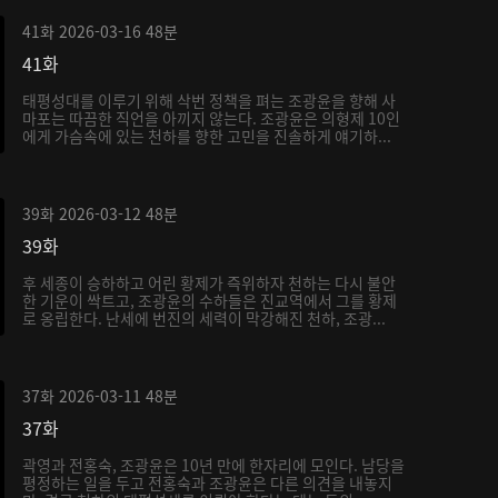
41화
2026-03-16
48분
41화
태평성대를 이루기 위해 삭번 정책을 펴는 조광윤을 향해 사
마포는 따끔한 직언을 아끼지 않는다. 조광윤은 의형제 10인
에게 가슴속에 있는 천하를 향한 고민을 진솔하게 얘기하...
39화
2026-03-12
48분
39화
후 세종이 승하하고 어린 황제가 즉위하자 천하는 다시 불안
한 기운이 싹트고, 조광윤의 수하들은 진교역에서 그를 황제
로 옹립한다. 난세에 번진의 세력이 막강해진 천하, 조광...
37화
2026-03-11
48분
37화
곽영과 전홍숙, 조광윤은 10년 만에 한자리에 모인다. 남당을
평정하는 일을 두고 전홍숙과 조광윤은 다른 의견을 내놓지