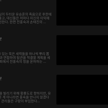
심이 두터운 유승훈의 죽음으로 후한에
돌고, 대신들은 저마다 자신의 이익에
한다. 한편 전홍숙과 손태진의 ...
분
 있는 묵은 세력들을 하나씩 뿌리 뽑
인과 연합하여 탐관을 척결할 계획을 세
회에서 전홍숙의 청을 윤허하는 ...
분
을 빌리기 위해 황룡도로 향하지만, 유
온 게 아니라면 홍숙을 만나지 않겠다
의 관리들은 구랑이 부임한다...