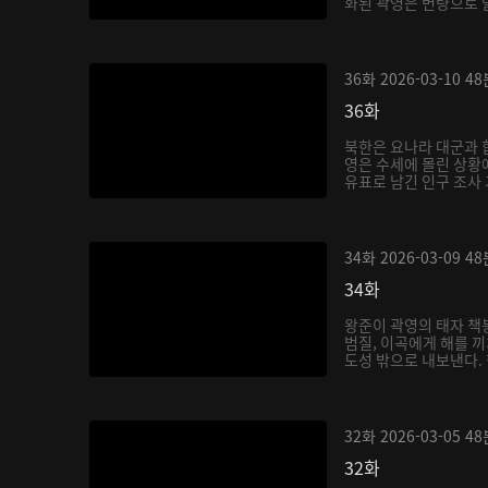
화된 곽영은 변량으로 발
36화
2026-03-10
48
36화
북한은 요나라 대군과 
영은 수세에 몰린 상황
유표로 남긴 인구 조사 
34화
2026-03-09
48
34화
왕준이 곽영의 태자 책
범질, 이곡에게 해를 
도성 밖으로 내보낸다. 
32화
2026-03-05
48
32화