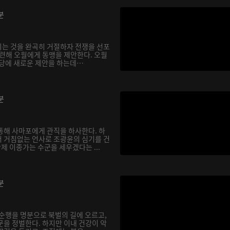
분
는 것을 완곡히 거절하자 전쟁을 선포
마련해 오월에게 동맹을 제안한다. 오월
남당에 새로운 제안을 하는데…
분
통해 사마포에게 관직을 하사한다. 하
 거침없는 언사로 조광윤의 심기를 건
황제 이종가는 수군을 세우겠다는 ...
분
 순행을 명분으로 북벌의 길에 오르고,
문을 정벌한다. 하지만 이내 건강이 악