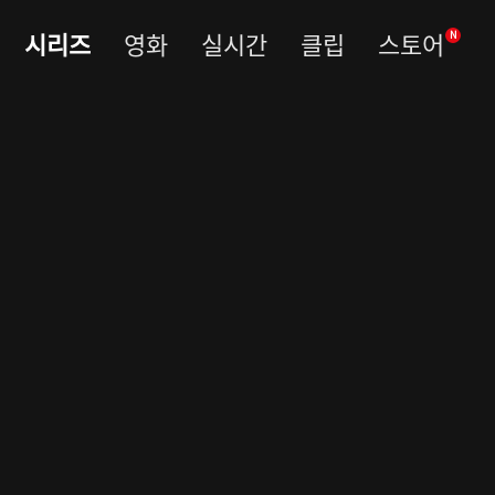
시리즈
영화
실시간
클립
스토어
N