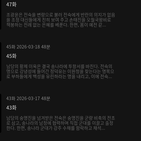
47화
조광윤은 전숙을 변량으로 불러 전숙에게 반란의 의지가 없음
을 조정 대신들에게 친히 보여 주고 손태진을 오월국왕비로
책봉하는 전례 없는 은혜를 베푼다. 한편, 몸이 예전 같...
45화
2026-03-18
48분
45화
남당의 황제 이욱은 결국 송나라에 투항서를 바친다. 전숙의
명으로 강녕성에 들어간 정덕유는 이원청을 찾는다는 명목으
로 부하들에게 백성을 유린하라는 명을 내리고, 이에 전숙...
43화
2026-03-17
48분
43화
남당의 숭명진을 넘겨받은 전숙은 숭명진을 군량 비축의 전초
로 삼고, 송나라의 남정에 협력하며 직접 군대를 이끌고 출정
한다. 한편, 송나라 군대가 강주 수채를 함락하고 채석...