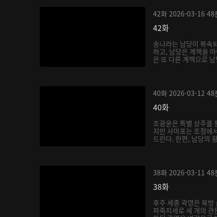
42화
2026-03-16
48
42화
송나라는 남당이 복속되
하고, 남당은 계책을 
은 또 다른 계책으로 
40화
2026-03-12
48
40화
조광윤은 특별 상주를 
지만 사마포는 조정에서
드린다. 한편, 남당의 
38화
2026-03-11
48
38화
후주 세종 곽영은 북방
파죽지세로 세 개의 관