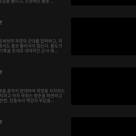
길을 돌리고, 조정에는 불운...
분
합세하여 곽영의 군대를 압박하고, 곽
에서도 결코 물러서지 않는다. 풍도가
기록을 토대로 대대적인 군사 재...
분
봉을 끝까지 반대하며 곽영을 지지하는
끼치려고 하자 곽위는 왕준을 파면하고
한편, 전홍숙이 백성의 부담을...
분