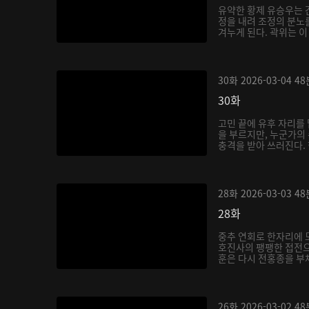
유약한 황제 유승우는 
정을 내려 조정의 분노를
겨누게 된다. 곽위는 이
30화
2026-03-04
48
30화
고민 끝에 유후 자리를
을 부르지만, 누군가의
충격을 받아 쓰러진다. 
28화
2026-03-03
48
28화
중추 연회로 한자리에 
호진사의 팽팽한 접전으
훈은 다시 전홍종을 부채
26화
2026-03-02
48