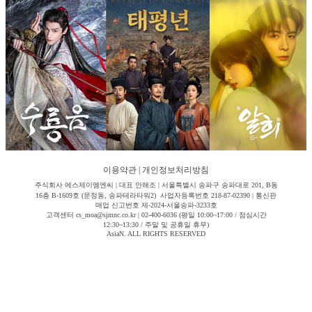
이용약관
|
개인정보처리방침
주식회사 에스제이엠엔씨 | 대표 안해조 | 서울특별시 송파구 송파대로 201, B동
16층 B-1609호 (문정동, 송파테라타워2) 사업자등록번호 218-87-02390 | 통신판
매업 신고번호 제-2024-서울송파-3233호
고객센터 cs_moa@sjmnc.co.kr | 02-400-6036 (평일 10:00~17:00 / 점심시간
12:30~13:30 / 주말 및 공휴일 휴무)
AsiaN. ALL RIGHTS RESERVED