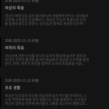
37화
2025-11-17
43분
여상의 죽음
여상이 패장으로 살아 돌아왔다며 처벌해야 한다는 대신들의
간언에 소목양은 난감해하고, 여상은 자신의 죽음으로 논란
을 잠재우겠다고 청한다. 단오등은 황제로 복위한 단오택에
게...
35화
2025-11-13
43분
여위의 죽음
서뇌산에 관한 단서를 찾으러 요국의 황궁에 숨어든 육흔과
묵인은 우연히 발견한 숨겨진 밀실에서 감금된 단오택을 발견
한다. 한편, 여위가 화친을 청하러 요국의 포로들을 이끌...
33화
2025-11-12
43분
포로 생활
여상은 단오등이 자신을 의심하며 음식 먹기를 주저하자, 스
스로 먹어보며 독을 넣지 않았다는 것을 증명한다. 단오등은
여상의 칠현금 연주에 병사들이 고통을 호소하자 별원으로...