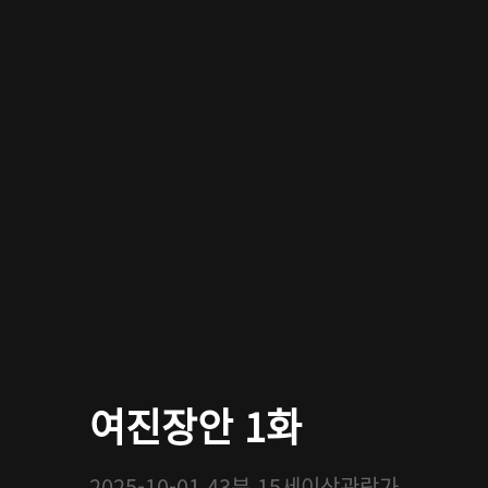
여진장안 1화
2025-10-01
43분
15세이상관람가