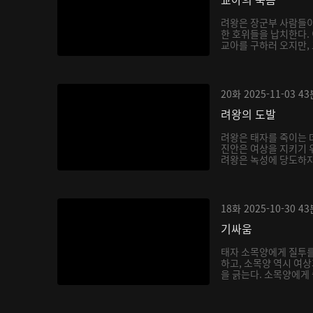
려왕은 장군부 사람들이
한 호위들을 납치한다.
교아를 구하러 오지만, 
20화
2025-11-03
43
려왕의 도발
려왕은 태자를 죽이는 
진안은 여상을 지키기 
려왕은 녹성에 당도하자
과...
18화
2025-10-30
43
기싸움
태자 소목양에게 질투를
하고, 소목양 역시 여
을 긁는다. 소목양에게 