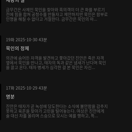
금무간은 사제인 묵인을 찾아와 흑의객이 더 큰 화를 부르기
전에 힘을 합쳐 공청수를 만들자고 제안하지만 묵인은 함부로
인명을 해칠 수 없다고 거절한다. 금무간은 묵인의 마...
19화
2025-10-30
43분
묵인의 정체
의관에 숨어든 자객을 발견하고 쫓아갔던 진안은 죽은 자객
옆에서 묵인을 만나고, 태자의 독과 같은 냄새가 난다며 묵인
을 끌고 온다. 태자 병세가 심각한 걸 본 묵인은 자신...
17화
2025-10-29
43분
명분
진안은 태자가 곧 녹성에 당도한다는 소식에 불안함을 감추지
못하고 육흔을 찾아가 고민을 털어놓는다. 여상은 진안에게
술 대신 차를 올리며 스승으로 모시는 예를 행하고, 특...