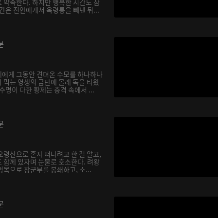
 약속한다. 하지만 행복한 시간도 잠
간은 진안에게서 옥령롱을 빼낸 뒤...
분
제에게 그동안 견뎌온 수모를 하나하나
 먹는 영생의 금단에 몰래 독을 타왔
수명이 다한 황제는 충격 속에서 ...
분
오령산으로 혼자 떠나려고 한 걸 알고,
 함께 있자며 눈물로 호소한다. 려왕
목으로 장군부를 봉쇄하고, 소...
분