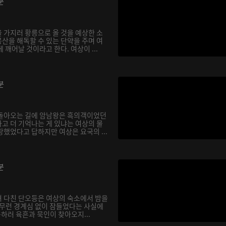
분
 가지러 황릉으로 올 것을 예상한 소
산을 해독할 수 있는 단약을 주며 여
 깨어날 것이라고 한다. 여상이 ...
분
 돌아오는 길에 암남왕은 흑의객이었던
고 더 기억나는 게 있냐는 여상의 물
했었다고 답하지만 여상은 요국의 ...
분
 다친 단오등은 여상의 숙소에서 밤을
아무런 경계심 없이 잠들었다는 사실에
구하러 육흔과 묵인이 찾아오지...