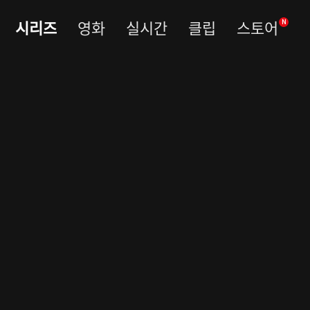
시리즈
영화
실시간
클립
스토어
N