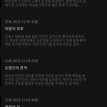
파문당하고 진비의 노예가 된 날을 회상한다. 한편 태진의 황
제가 된 소목양은 여상을 어전으로 불러 황후가 되어달...
25화
2025-11-05
43분
려왕의 최후
공청수 때문에 힘을 잃은 진안은 금무간의 제자에게 잡혀가
고, 여상은 함정에 빠진 소목양을 구하려다가 모래 늪에 빠져
죽을 위기에 처한다. 여상의 위기를 감지한 진안은 금무...
23화
2025-11-04
43분
오령산의 흔적
여상과 진안은 태자를 안전한 곳으로 보내기 위해 계획을 세
우지만, 금무간이 나타나 태자를 납치한다. 태자가 사라진 현
장에서 은침을 발견한 여상은 범인을 추적하고, 곧 태자...
21화
2025-11-03
44분
제왕의 길