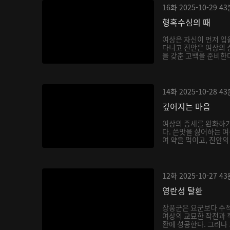
16화
2025-10-29
43
형혹수심의 때
여상은 자신이 먼저 입
다니고 진안은 여상의 
을 갖춘 고백을 준비한다
14화
2025-10-28
43
깊어지는 마음
여상의 증세를 완화하기
다. 쓴맛을 싫어하는 
여 약을 먹이고, 진안의
12화
2025-10-27
43
영란성 탈환
장풍군은 요군보다 수적
여상의 교묘한 작전과 
환에 성공한다. 그러나 