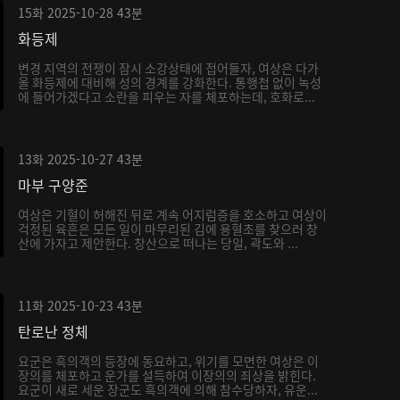
15화
2025-10-28
43분
화등제
변경 지역의 전쟁이 잠시 소강상태에 접어들자, 여상은 다가
올 화등제에 대비해 성의 경계를 강화한다. 통행첩 없이 녹성
에 들어가겠다고 소란을 피우는 자를 체포하는데, 호화로...
13화
2025-10-27
43분
마부 구양준
여상은 기혈이 허해진 뒤로 계속 어지럼증을 호소하고 여상이
걱정된 육흔은 모든 일이 마무리된 김에 용혈초를 찾으러 창
산에 가자고 제안한다. 창산으로 떠나는 당일, 곽도와 ...
11화
2025-10-23
43분
탄로난 정체
요군은 흑의객의 등장에 동요하고, 위기를 모면한 여상은 이
장의를 체포하고 운가를 설득하여 이장의의 죄상을 밝힌다.
요군이 새로 세운 장군도 흑의객에 의해 참수당하자, 유운...