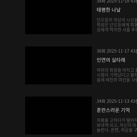
38화
2025-11-18
43
태평한 나날
단오등이 여상의 시신을
목양은 단오등에게 회몽
상에게 먹이면 사흘 후에
36화
2025-11-17
43
인연의 실타래
여위의 화장을 마치고
시절이 기억났다고 말하
음에 태진의 여인을 사랑
34화
2025-11-13
43
혼란스러운 기억
지붕을 고치다가 떨어져
보내게 되고, 자신이 
놀란다. 한편, 여상을 