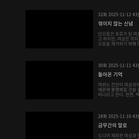
32화
2025-11-12
43
꺾이지 않는 신념
단오등은 포로가 된 여
고 하지만, 여상은 의지
오등을 제거하기 위해 여
30화
2025-11-11
43
돌아온 기억
여위는 진안이 여상과의
때문에 불행해질 것을 
떠나라고 한다. 한편, 백
28화
2025-11-10
43
금무간의 말로
드디어 재회한 여상과 