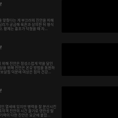
분
을 맞췄다는 게 부끄러워 진안을 피해
심리가 궁금해 육흔과 상의한 뒤 형식
. 황제는 흉조가 닥쳤을 때 자...
분
 위해 진안은 정성스럽게 약을 달인
여상을 위해 진안은 온갖 방법을 동원하
 보살핌 덕분에 여상은 점차 건강...
분
인 열세에 있지만 병력을 잘 분산시킨
흑의객 진안의 시간 끌기로 영란성 탈
기력이 다한 진안은 요군에 붙잡...