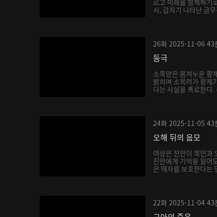
르고 미래를 함께하기로
시, 갑자기 나타난 금무
26화
2025-11-06
43
등극
소목양은 몸져누운 황
밝히며 소목려가 황제가
다는 사실을 폭로한다. 
24화
2025-11-05
43
오해 뒤의 음모
여상은 진안이 묵인과 
진안에게 기억을 잃어도
은 태자를 보호한다는 명
22화
2025-11-04
43
교아의 죽음