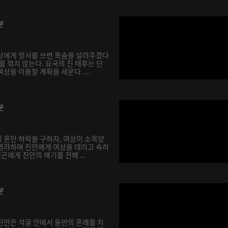
분
상에게 항서를 쓰면 목숨을 살려주겠다
를 꺾지 않는다. 요국의 진 태후는 단
상을 이용할 계획을 세운다. ...
분
 혼인 허락을 구하자, 여상이 소목양
염려하며 진안에게 여상을 데리고 속히
곤에게 진안의 얘기를 전해 ...
분
진안은 석굴 안에서 둘만의 혼례를 치