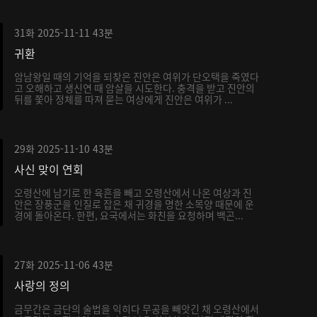
31화
2025-11-11
43분
귀환
암남왕일 때의 기억을 되찾은 진안은 여위가 단오택을 죽였다
고 오해하고 생신연 때 암살을 시도한다. 충격을 받고 진안의
뒤를 쫓아 정체를 따져 묻는 여상에게 진안은 여위가 ...
29화
2025-11-10
43분
사신 맞이 연회
오령산에 남기로 한 육흔을 빼고 오령산에서 나온 여상과 진
안은 장풍군을 인질로 잡은 채 귀경을 명한 소목양 때문에 운
경에 돌아온다. 한편, 요국에서는 화친을 요청하며 백곤...
27화
2025-11-06
43분
사랑의 정의
금무간은 금단의 술법을 익히다 무공을 빼앗긴 채 오령산에서