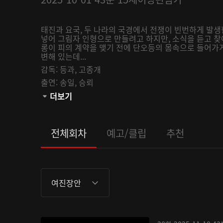
태진과 요국, 두 나라의 국경에서 전쟁이 빈번하게 발
넣어 그림자 인형으로 만들려고 하지만, 소식을 듣고 찾
롱이 피의 계약을 맺기 전에 단오등의 몸속으로 들어가
변해 있는데...
감독:
등과,
고종개
출연:
송일,
승뢰
채널:
더보기
AsiaN
오픈:
2025-10-01
관람등급:
전체회차
예고/클립
추천
여진장안