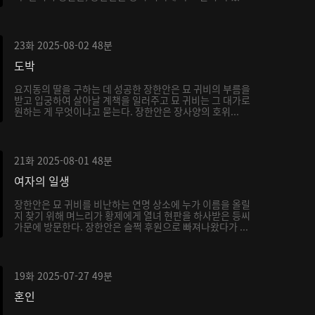
23화
2025-08-02
48분
도박
요지동의 딸을 구하는 데 성공한 장한안은 묘 귀비의 부름을
받고 입궁하여 살아날 계책을 일러주고 묘 귀비는 그 대가로
원하는 게 무엇이냐고 묻는다. 장한안은 장사양의 호위...
21화
2025-08-01
48분
여자의 일생
장한안은 묘 귀비를 비난하는 연명 상소에 누가 이름을 올릴
지 찾기 위해 며느리가 황제에게 열녀 현판을 하사받은 등씨
가문에 방문한다. 장한안은 슬쩍 후원으로 빠져나왔다가 ...
19화
2025-07-27
49분
혼인