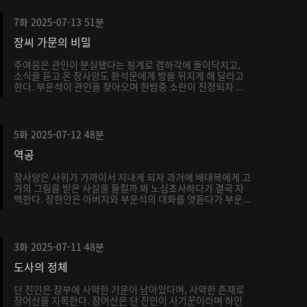
7화
2025-07-13
51분
장씨 가문의 비밀
주여음은 관인이 분실됐다는 핑계로 겸하각에 들이닥치고,
소식을 듣고 온 장사양도 완석문에게 방을 뒤지게 해 달라고
한다. 부운석이 관인을 찾아오며 한밤중 소란이 진정되자 ...
5화
2025-07-12
48분
역공
장사양은 사위가 가까이서 지내게 되자 과거에 배대복에게 고
가의 그림을 받은 사실을 들킬까 봐 노심초사하다가 결국 자
백한다. 장한안은 아버지와 부운석의 대화를 엿듣다가 부운...
3화
2025-07-11
48분
도사의 정체
단 진인은 장부에 사악한 기운이 남아있다며, 사악한 존재로
장어산을 지목한다. 장어산은 단 진인이 사기꾼이라며 하인