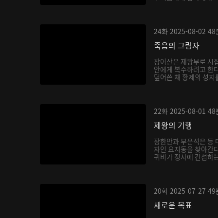
24화
2025-08-02
48
죽음의 그림자
장어산은 제왕부로 시집
안에게 복수하려고 한다
덮어쓴 채 황제의 성지를
22화
2025-08-01
48
제왕의 기행
장한안과 부운석은 등 
자인 요지동을 찾아간다
귀비가 정사에 간섭하는 
20화
2025-07-27
49
새로운 목표