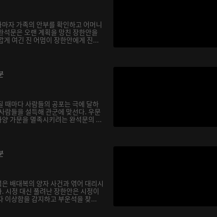
자마자 가족의 안부를 확인하고 어머니
완석문은 오랜 계획을 망친 장한안을
게 여긴 진 어멈이 장한안에게 진...
분
질 때마다 사람들의 공포는 극에 달하
 사람들을 설득해 관군에 맞선다. 우문
양 가문을 멸족시키려는 완석문의 ...
분
은 배대복의 양자 사건과 엮어 대리시
. 시정 대신 풀려난 장한안은 시정이
 이상함을 감지하고 부운석을 찾...