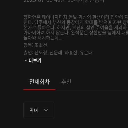
장한안은 태어나자마자 맨발 귀신의 환생이라 집안에 재
진다. 담주에서 부친의 동창에게 학대를 받으며 자란 장
본가로 돌아온다. 하지만, 부친의 첩인 주여음을 제외
가까이하려 하지 않는다. 완석문은 장한안을 집에서 내
돌아와 저지하는데...
감독:
조소천
출연:
진도령,
신운래,
하홍산,
유은태
채널:
더보기
AsiaN
오픈:
2025-07-06
관람등급:
전체회차
추천
귀녀