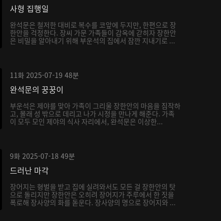
사형 집행일
완석문은 철저한 대비로 복수를 코앞에 두지만, 한편으로 장
한안을 걱정한다. 장씨 가문 가족들이 감옥에 갇히자 장한안
은 비밀을 알아내기 위해 부운석의 집에서 잠깐 지내기로 ...
11화
2025-07-19
48분
완석문의 꿍꿍이
부운석은 제야를 맞아 가족이 그리울 장한안의 마음을 짐작하
고, 몰래 성 밖으로 데리고 나가 시정을 만나게 해준다. 가족
이 모두 모인 제야의 식사 자리에서, 완석문은 이상한...
9화
2025-07-18
49분
드러난 마각
장어지는 형벌을 받고 집에 실려와서도 모든 걸 장한안의 탓
으로 돌리지만 장한안은 오히려 장어지가 주루에서 한 짓을
폭로해 장사양의 화를 돋운다. 장사양의 명으로 장어지와 ...