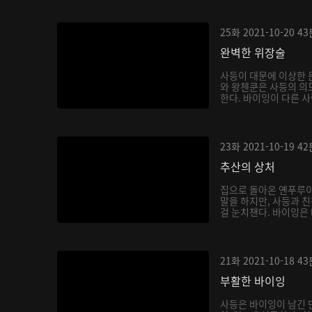
25화
2021-10-20
43
완벽한 위장술
사등이 대문에 이상한 
와 왕첸쿤은 사등의 의
한다. 바이잉이 다른 사
23화
2021-10-19
42
추산의 상처
집으로 돌아온 옌푸루이
말을 하지만, 사등과 
걸 눈치챈다. 바이잉은 
21화
2021-10-18
43
부활한 바이잉
사등은 바이잉이 남긴 