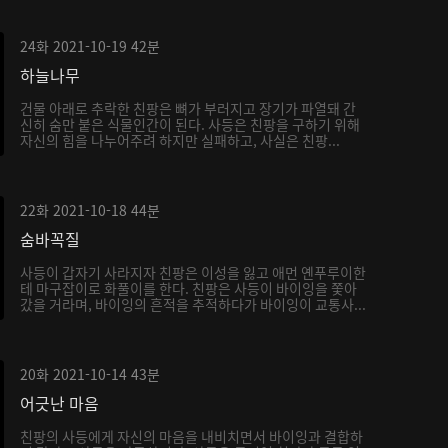
24화
2021-10-19
42분
하늘나무
건물 아래로 추락한 친팡은 뼈가 부러지고 장기가 파열돼 간
신히 숨만 붙은 식물인간이 된다. 사등은 친팡을 구하기 위해
자신의 힘을 나누어주려 하지만 실패하고, 사실은 친팡...
22화
2021-10-18
44분
숨바꼭질
사등이 갑자기 사라지자 친팡은 이성을 잃고 애먼 옌푸루이한
테 마구잡이로 화풀이를 한다. 친팡은 사등이 바이잉을 쫓아
갔을 거라며, 바이잉의 흔적을 추적하다가 바이잉이 교통사...
20화
2021-10-14
43분
어긋난 마음
친팡의 사등에게 자신의 마음을 내비치면서 바이잉과 결합하