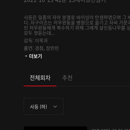
사등은 일종의 자아 분열로 바이잉이 탄생하였으며 그
다. 자구이즈는 저우완둥을 병원으로 옮기고 자씨 가문과
인 저우완둥에게 복수하기 위해 그에게 살인등나무를 심
모두 엿듣는데...
감독:
이목과
출연:
경첨,
장빈빈
관람등급:
더보기
전체회차
추천
사등 (하)