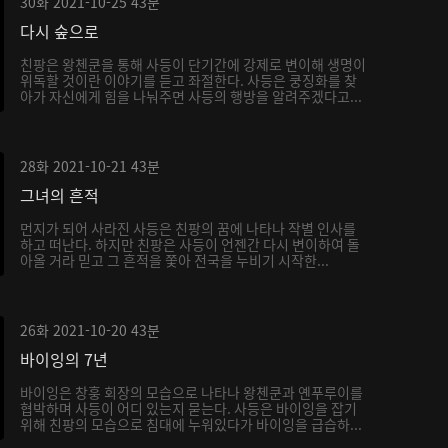
30화
2021-10-25
43분
다시 숲으로
친팡은 왕첸쿤을 통해 사등이 단기간에 강제로 변이해 생명이
위독할 것이란 이야기를 듣고 좌절한다. 사등은 쿵징화를 찾
아가 자신에게 힘을 나눠주면 사등의 행방을 알려주겠다고...
28화
2021-10-21
43분
그녀의 흔적
먼지가 되어 사라진 사등은 친팡의 꿈에 나타나 작별 인사를
하고 떠난다. 하지만 친팡은 사등이 언젠간 다시 변이하여 돌
아올 거라 믿고 그 흔적을 쫓아 전국을 누비기 시작한...
26화
2021-10-20
43분
바이잉의 7년
바이잉은 창훙 회장의 모습으로 나타나 왕첸쿤과 옌푸루이를
협박하며 사등이 어디 있는지 묻는다. 사등은 바이잉을 잡기
위해 친팡의 모습으로 침대에 누워있다가 바이잉을 급습하...