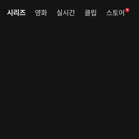
시리즈
영화
실시간
클립
스토어
N