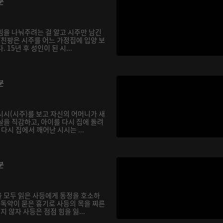
분
힘을 나눠주려는 걸 알고 시주만 남긴
 친팡은 시주를 어느 가정집에 입양 보
 15년 후 성인이 된 시...
분
시시(시주)를 보고 자신의 어머니가 새
실을 직감하고, 아이를 다시 집에 돌려
다시 집에서 깨어난 시시는 ...
분
 모두 읽은 사등에게 동정을 호소하
 독약이 묻은 흉기로 사등의 목을 찌른
지 않자 사등은 점점 힘을 잃...