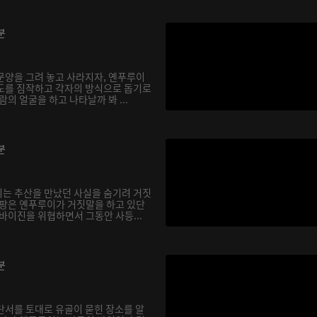
분
문양을 그려 놓고 사라지자, 옌푸루이
도를 짐작하고 각자의 방식으로 돕기로
람의 얼굴을 하고 나타날까 봐 ...
분
는 추산을 만났던 사실을 숨기려 거짓
친팡은 옌푸루이가 거짓말을 하고 있단
바이진을 위협하면서 그동안 사등...
분
단서를 토대로 유골이 묻힌 장소를 알