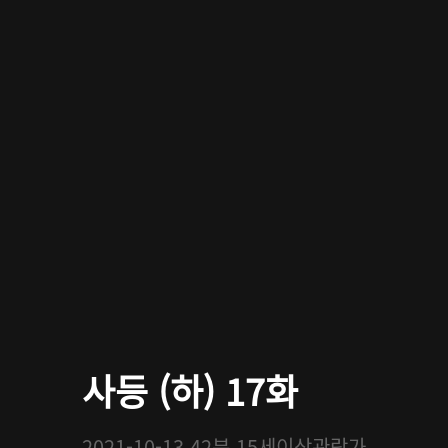
사등 (하) 17화
2021-10-13
42분
15세이상관람가