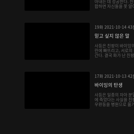
아내는 데 성공한다. 
합하면 자신들을 못 알아
19화
2021-10-14
43
믿고 싶지 않은 말
사등은 친팡이 바이잉의
란에 빠뜨리고, 서로의
간다. 결국 화가 난 친
17화
2021-10-13
42
바이잉의 탄생
사등은 일종의 자아 분
에 죽었다는 사실을 친
우완둥을 병원으로 옮기
를...