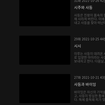
31화
2021-10-26
42
시주와 사등
사등은 친팡이 몸속의 
채 사라져 버린다. 이에
내고 사등을 찾아 떠난다.
29화
2021-10-25
44
시시
이루는 사등이 데려온 
로 입양한 아이라는 사
보내자고 한다. 다음날, 
27화
2021-10-21
43
사등과 바이잉
바이잉은 자신의 기억을
고, 사등이 방심한 틈에
다. 독에 중독돼 피가 멎