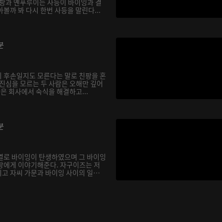
친팡과 옌푸루이는 사등이 바이잉과 결
볼까 봐 다시 한번 사등을 말린다...
분
 후손일지도 모른다는 말로 친팡을 혼
 진심을 모르는 두 사람은 오해만 깊어
팡은 회사에서 숙식을 해결하고...
분
열로 바이잉이 탄생하였으며 그 바이잉
팡에게 이야기해준다. 자구이즈는 저
고 자씨 가문과 바이잉 사이의 일화