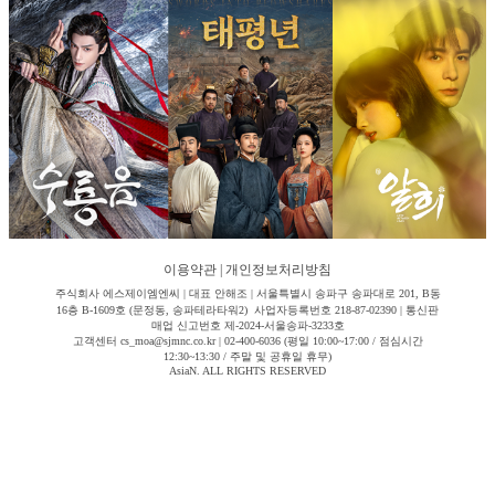
이용약관
|
개인정보처리방침
주식회사 에스제이엠엔씨 | 대표 안해조 | 서울특별시 송파구 송파대로 201, B동
16층 B-1609호 (문정동, 송파테라타워2) 사업자등록번호 218-87-02390 | 통신판
매업 신고번호 제-2024-서울송파-3233호
고객센터 cs_moa@sjmnc.co.kr | 02-400-6036 (평일 10:00~17:00 / 점심시간
12:30~13:30 / 주말 및 공휴일 휴무)
AsiaN. ALL RIGHTS RESERVED