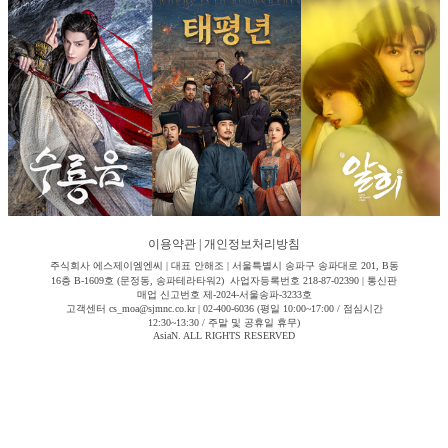
이용약관
|
개인정보처리방침
주식회사 에스제이엠엔씨 | 대표 안해조 | 서울특별시 송파구 송파대로 201, B동
16층 B-1609호 (문정동, 송파테라타워2) 사업자등록번호 218-87-02390 | 통신판
매업 신고번호 제-2024-서울송파-3233호
고객센터 cs_moa@sjmnc.co.kr | 02-400-6036 (평일 10:00~17:00 / 점심시간
12:30~13:30 / 주말 및 공휴일 휴무)
AsiaN. ALL RIGHTS RESERVED