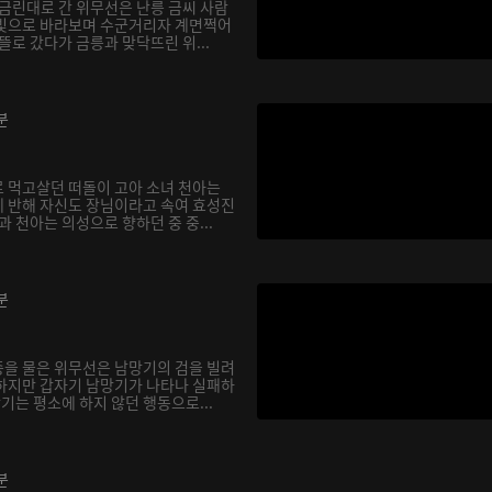
 금린대로 간 위무선은 난릉 금씨 사람
눈빛으로 바라보며 수군거리자 계면쩍어
뜰로 갔다가 금릉과 맞닥뜨린 위...
분
 먹고살던 떠돌이 고아 소녀 천아는
 반해 자신도 장님이라고 속여 효성진
과 천아는 의성으로 향하던 중 중...
분
을 물은 위무선은 남망기의 검을 빌려
하지만 갑자기 남망기가 나타나 실패하
망기는 평소에 하지 않던 행동으로...
분