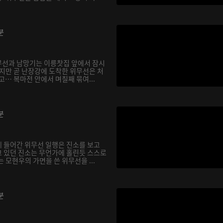
분
무선과 남망기는 이릉찻집 앞에서 잠시
하지만 곧 난장강에 도착한 위무선은 처
고… 복마전 안에서 며칠째 묶여...
분
 들어간 위무선 일행은 진소를 보고
 있던 진소는 무언가에 홀린듯 스스로
 모현우의 가면을 쓴 위무선을 ...
분