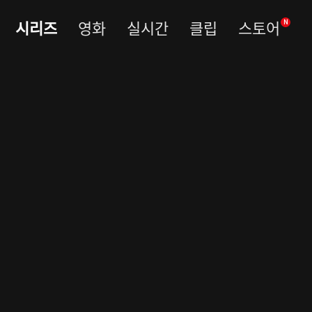
시리즈
영화
실시간
클립
스토어
N