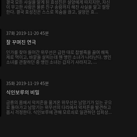
결국 모든 사실을 알게 된 효성진은 설양에게 따지지만, 자신
이 무고한 사람은 물론 친구 송람까지 해친 사실을 알고 절망
한다. 결국 효성진은 스스로 목숨을 끊고, 설양은 효...
37화
2019-11-20
45분
잘 꾸며진 연극
인가를 찾아 들어간 위무선은 급한 대로 찹쌀죽을 끓여 해독
제로 먹이고, 바깥을 살피는데 웬 맹인 소녀가 나타난다. 맹인
소녀를 관찰하던 중 맹인 소녀는 갑자기 사라지고, ...
35화
2019-11-19
45분
식인보루의 비밀
금릉의 몸에서 악저흔을 옮겨온 위무선은 남망기가 있는 곳으
로 돌아가고 남망기는 위무선의 다리에서 악저흔을 발견하고
몹시 걱정한다. 식인보루에 관해 모르쇠로 일관하던 섭회상...