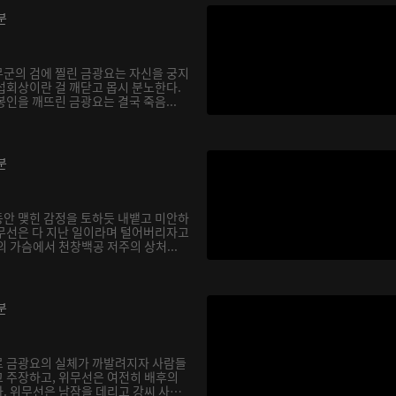
분
군의 검에 찔린 금광요는 자신을 궁지
섭회상이란 걸 깨닫고 몹시 분노한다.
인을 깨뜨린 금광요는 결국 죽음...
분
안 맺힌 감정을 토하듯 내뱉고 미안하
무선은 다 지난 일이라며 털어버리자고
 가슴에서 천창백공 저주의 상처...
분
로 금광요의 실체가 까발려지자 사람들
 주장하고, 위무선은 여전히 배후의
. 위무선은 남잠을 데리고 강씨 사