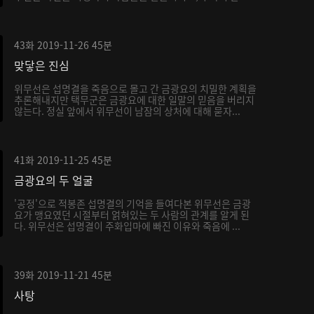
43화
2019-11-26
45분
맞닿은 진심
위무선은 섭명결을 죽음으로 몰고 간 금광요의 치밀한 계획을
추론해내지만 택무군은 금광요에 대한 일말의 믿음을 버리지
않는다. 정실 앞에서 위무선이 남잠의 상처에 대해 묻자...
41화
2019-11-25
45분
금광요의 두 얼굴
'공정'으로 적봉존 섭명결의 기억을 들여다본 위무선은 금광
요가 맹요였던 시절부터 얽혀있는 두 사람의 관계를 알게 된
다. 위무선은 섭명결이 주화입마에 빠진 이유와 죽음에 ...
39화
2019-11-21
45분
사탕