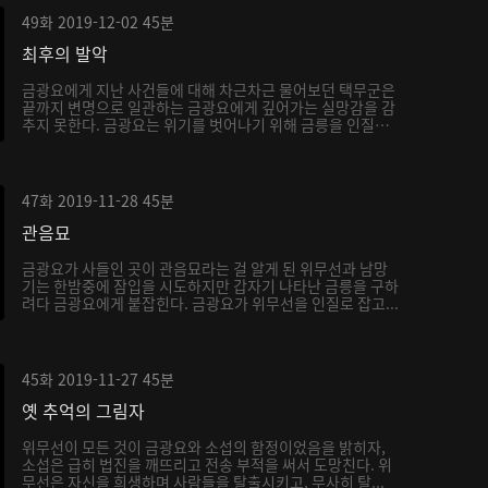
49화
2019-12-02
45분
최후의 발악
금광요에게 지난 사건들에 대해 차근차근 물어보던 택무군은
끝까지 변명으로 일관하는 금광요에게 깊어가는 실망감을 감
추지 못한다. 금광요는 위기를 벗어나기 위해 금릉을 인질
로...
47화
2019-11-28
45분
관음묘
금광요가 사들인 곳이 관음묘라는 걸 알게 된 위무선과 남망
기는 한밤중에 잠입을 시도하지만 갑자기 나타난 금릉을 구하
려다 금광요에게 붙잡힌다. 금광요가 위무선을 인질로 잡고...
45화
2019-11-27
45분
옛 추억의 그림자
위무선이 모든 것이 금광요와 소섭의 함정이었음을 밝히자,
소섭은 급히 법진을 깨뜨리고 전송 부적을 써서 도망친다. 위
무선은 자신을 희생하며 사람들을 탈출시키고, 무사히 탈...