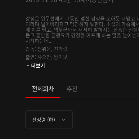
강징은 위무선에게 그동안 맺힌 감정을 토하듯 내뱉고 
이라며 털어버리자고 담담하게 말한다. 소섭의 가슴에서
에 치를 떨고, 택무군마저 서서히 밝혀지는 잔혹한 진
듣고 흥분한 금광요가 강징을 아프게 하는 말을 늘어놓
시작하는데...
감독:
정위문,
진가림
출연:
샤오잔,
왕이보
관람등급:
더보기
전체회차
추천
진정령 (하)