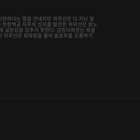
미안하다는 말을 건네지만 위무선은 다 지난 일
 천창백공 저주의 상처를 발견한 위무선은 분노
실에 실망감을 감추지 못한다. 강징이퍼붓는 욕을
자 위무선은 휘파람을 불어 음호부를 조종하기