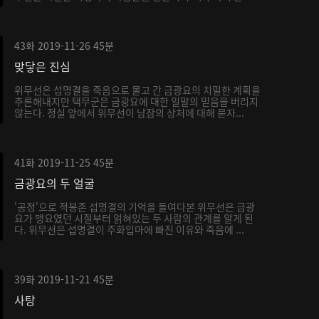
43화
2019-11-26
45분
맞닿은 진심
위무선은 섭명결을 죽음으로 몰고 간 금광요의 치밀한 계획을
추론해내지만 택무군은 금광요에 대한 일말의 믿음을 버리지
않는다. 정실 앞에서 위무선이 남잠의 상처에 대해 묻자...
41화
2019-11-25
45분
금광요의 두 얼굴
'공정'으로 적봉존 섭명결의 기억을 들여다본 위무선은 금광
요가 맹요였던 시절부터 얽혀있는 두 사람의 관계를 알게 된
다. 위무선은 섭명결이 주화입마에 빠진 이유와 죽음에 ...
39화
2019-11-21
45분
사탕