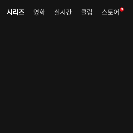
시리즈
영화
실시간
클립
스토어
N