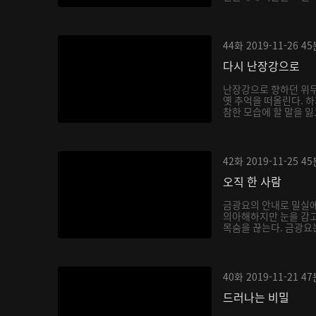
당...
44화
2019-11-26
45
다시 난장강으로
난장강으로 향하던 위
옛 추억을 떠올린다. 
참한 모습에 할 말을 잃
42화
2019-11-25
45
오직 한 사람
금광요의 안내로 밀실에
의아해하지만 눈을 감고
목숨을 끊는다. 금광요는
40화
2019-11-21
47
드러나는 비밀