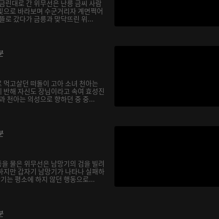
 금린대로 간 위무선은 난릉 금씨 사람
눈빛으로 바라보며 수군거리자 계면쩍어
뜰로 갔다가 금릉과 맞닥뜨린 위...
분
 먹고살던 떠돌이 고아 소녀 천아는
 반해 자신도 장님이라고 속여 효성진
과 천아는 의성으로 향하던 중 중...
분
을 물은 위무선은 남망기의 검을 빌려
하지만 갑자기 남망기가 나타나 실패하
망기는 평소에 하지 않던 행동으로...
분