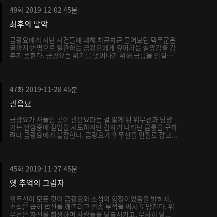
49화
2019-12-02
45분
최후의 발악
금광요에게 지난 사건들에 대해 차근차근 물어보던 택무군은
끝까지 변명으로 일관하는 금광요에게 깊어가는 실망감을 감
추지 못한다. 금광요는 위기를 벗어나기 위해 금릉을 인질
로...
47화
2019-11-28
45분
관음묘
금광요가 사들인 곳이 관음묘라는 걸 알게 된 위무선과 남망
기는 한밤중에 잠입을 시도하지만 갑자기 나타난 금릉을 구하
려다 금광요에게 붙잡힌다. 금광요가 위무선을 인질로 잡고...
45화
2019-11-27
45분
옛 추억의 그림자
위무선이 모든 것이 금광요와 소섭의 함정이었음을 밝히자,
소섭은 급히 법진을 깨뜨리고 전송 부적을 써서 도망친다. 위
무선은 자신을 희생하며 사람들을 탈출시키고, 무사히 탈...