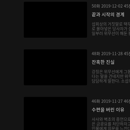
50화
2019-12-02
45
끝과 시작의 경계
섭회상의 거짓말로 택무
로 몰아넣은 당사자가 
일부러 위무선이 해둔 봉
48화
2019-11-28
45
잔혹한 진실
강징은 위무선에게 그동
다는 말을 건네지만 위
담담하게 말한다. 소섭의
46화
2019-11-27
46
수편을 버린 이유
사사와 벽초의 증언으
은 금광요를 처단하자고
인물에게 의문을 느낀다