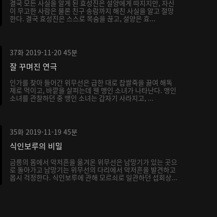
결국 모든 사실을 알게 된 효성진은 설양에게 따지지만, 자신
이 무고한 사람은 물론 친구 송람까지 해친 사실을 알고 절망
한다. 결국 효성진은 스스로 목숨을 끊고, 설양은 효...
37화
2019-11-20
45분
잘 꾸며진 연극
인가를 찾아 들어간 위무선은 급한 대로 찹쌀죽을 끓여 해독
제로 먹이고, 바깥을 살피는데 웬 맹인 소녀가 나타난다. 맹인
소녀를 관찰하던 중 맹인 소녀는 갑자기 사라지고, ...
35화
2019-11-19
45분
식인보루의 비밀
금릉의 몸에서 악저흔을 옮겨온 위무선은 남망기가 있는 곳으
로 돌아가고 남망기는 위무선의 다리에서 악저흔을 발견하고
몹시 걱정한다. 식인보루에 관해 모르쇠로 일관하던 섭회상...