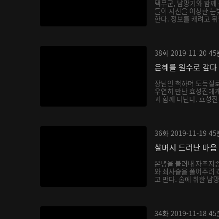
택무군, 남망기와 함께
들이 자신을 이상한 
한다. 정보를 캐려고 뒤
38화
2019-11-20
45
은혜를 원수로 갚다
장님인 척하며 도둑질로
우연히 만난 효성진에게
과 함께 다닌다. 효성진
36화
2019-11-19
45
살며시 드러난 마음
온녕을 불러내 자초지종
와 쇠사슬을 풀어주려 
고 만다. 술에 취한 남
34화
2019-11-18
45