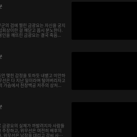
분
군의 검에 찔린 금광요는 자신을 궁지
섭회상이란 걸 깨닫고 몹시 분노한다.
인을 깨뜨린 금광요는 결국 죽음...
분
안 맺힌 감정을 토하듯 내뱉고 미안하
무선은 다 지난 일이라며 털어버리자고
 가슴에서 천창백공 저주의 상처...
분
로 금광요의 실체가 까발려지자 사람들
 주장하고, 위무선은 여전히 배후의
. 위무선은 남잠을 데리고 강씨 사