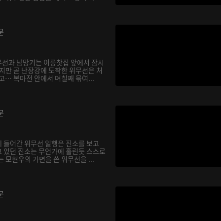
분
무선과 남망기는 이릉찻집 앞에서 잠시
하지만 곧 난장강에 도착한 위무선은 처
고… 복마전 안에서 며칠째 묶여...
분
 들어간 위무선 일행은 진소를 보고
 있던 진소는 무언가에 홀린듯 스스로
 모현우의 가면을 쓴 위무선을 ...
분