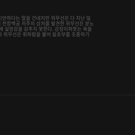
미안하다는 말을 건네지만 위무선은 다 지난 일
 천창백공 저주의 상처를 발견한 위무선은 분노
실에 실망감을 감추지 못한다. 강징이퍼붓는 욕을
자 위무선은 휘파람을 불어 음호부를 조종하기