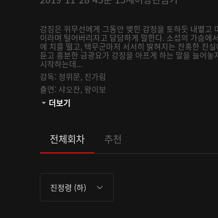
강징은 위무선에게 그동안 맺힌 감정을 토하듯 내뱉고 
이라며 털어버리자고 담담하게 말한다. 소섭의 가슴에서
에 치를 떨고, 택무군마저 서서히 밝혀지는 잔혹한 진
듣고 흥분한 금광요가 강징을 아프게 하는 말을 늘어놓
시작하는데...
감독:
정위문,
진가림
출연:
샤오잔,
왕이보
관람등급:
더보기
전체회차
추천
진정령 (하)