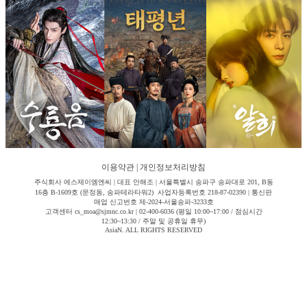
이용약관
|
개인정보처리방침
주식회사 에스제이엠엔씨 | 대표 안해조 | 서울특별시 송파구 송파대로 201, B동
16층 B-1609호 (문정동, 송파테라타워2) 사업자등록번호 218-87-02390 | 통신판
매업 신고번호 제-2024-서울송파-3233호
고객센터 cs_moa@sjmnc.co.kr | 02-400-6036 (평일 10:00~17:00 / 점심시간
12:30~13:30 / 주말 및 공휴일 휴무)
AsiaN. ALL RIGHTS RESERVED