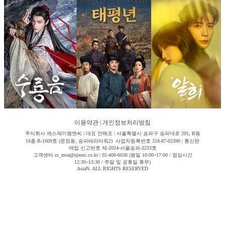
이용약관
|
개인정보처리방침
주식회사 에스제이엠엔씨 | 대표 안해조 | 서울특별시 송파구 송파대로 201, B동
16층 B-1609호 (문정동, 송파테라타워2) 사업자등록번호 218-87-02390 | 통신판
매업 신고번호 제-2024-서울송파-3233호
고객센터 cs_moa@sjmnc.co.kr | 02-400-6036 (평일 10:00~17:00 / 점심시간
12:30~13:30 / 주말 및 공휴일 휴무)
AsiaN. ALL RIGHTS RESERVED