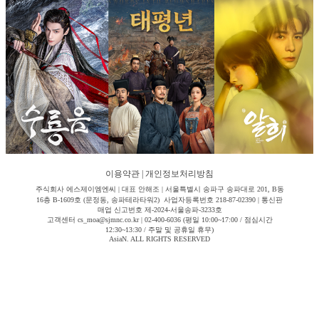
이용약관
|
개인정보처리방침
주식회사 에스제이엠엔씨 | 대표 안해조 | 서울특별시 송파구 송파대로 201, B동
16층 B-1609호 (문정동, 송파테라타워2) 사업자등록번호 218-87-02390 | 통신판
매업 신고번호 제-2024-서울송파-3233호
고객센터 cs_moa@sjmnc.co.kr | 02-400-6036 (평일 10:00~17:00 / 점심시간
12:30~13:30 / 주말 및 공휴일 휴무)
AsiaN. ALL RIGHTS RESERVED