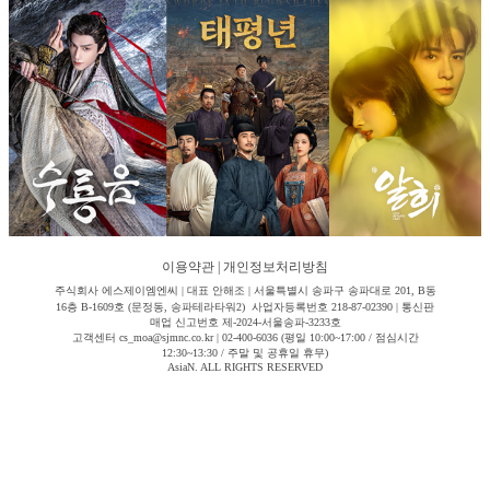
이용약관
|
개인정보처리방침
주식회사 에스제이엠엔씨 | 대표 안해조 | 서울특별시 송파구 송파대로 201, B동
16층 B-1609호 (문정동, 송파테라타워2) 사업자등록번호 218-87-02390 | 통신판
매업 신고번호 제-2024-서울송파-3233호
고객센터 cs_moa@sjmnc.co.kr | 02-400-6036 (평일 10:00~17:00 / 점심시간
12:30~13:30 / 주말 및 공휴일 휴무)
AsiaN. ALL RIGHTS RESERVED