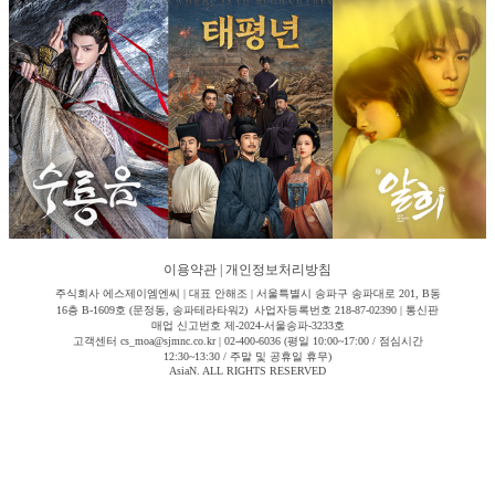
이용약관
|
개인정보처리방침
주식회사 에스제이엠엔씨 | 대표 안해조 | 서울특별시 송파구 송파대로 201, B동
16층 B-1609호 (문정동, 송파테라타워2) 사업자등록번호 218-87-02390 | 통신판
매업 신고번호 제-2024-서울송파-3233호
고객센터 cs_moa@sjmnc.co.kr | 02-400-6036 (평일 10:00~17:00 / 점심시간
12:30~13:30 / 주말 및 공휴일 휴무)
AsiaN. ALL RIGHTS RESERVED