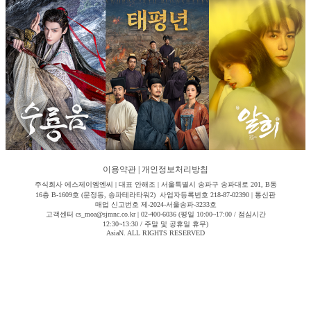
이용약관
|
개인정보처리방침
주식회사 에스제이엠엔씨 | 대표 안해조 | 서울특별시 송파구 송파대로 201, B동
16층 B-1609호 (문정동, 송파테라타워2) 사업자등록번호 218-87-02390 | 통신판
매업 신고번호 제-2024-서울송파-3233호
고객센터 cs_moa@sjmnc.co.kr | 02-400-6036 (평일 10:00~17:00 / 점심시간
12:30~13:30 / 주말 및 공휴일 휴무)
AsiaN. ALL RIGHTS RESERVED