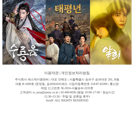
이용약관
|
개인정보처리방침
주식회사 에스제이엠엔씨 | 대표 안해조 | 서울특별시 송파구 송파대로 201, B동
16층 B-1609호 (문정동, 송파테라타워2) 사업자등록번호 218-87-02390 | 통신판
매업 신고번호 제-2024-서울송파-3233호
고객센터 cs_moa@sjmnc.co.kr | 02-400-6036 (평일 10:00~17:00 / 점심시간
12:30~13:30 / 주말 및 공휴일 휴무)
AsiaN. ALL RIGHTS RESERVED