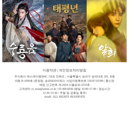
이용약관
|
개인정보처리방침
주식회사 에스제이엠엔씨 | 대표 안해조 | 서울특별시 송파구 송파대로 201, B동
16층 B-1609호 (문정동, 송파테라타워2) 사업자등록번호 218-87-02390 | 통신판
매업 신고번호 제-2024-서울송파-3233호
고객센터 cs_moa@sjmnc.co.kr | 02-400-6036 (평일 10:00~17:00 / 점심시간
12:30~13:30 / 주말 및 공휴일 휴무)
AsiaN. ALL RIGHTS RESERVED