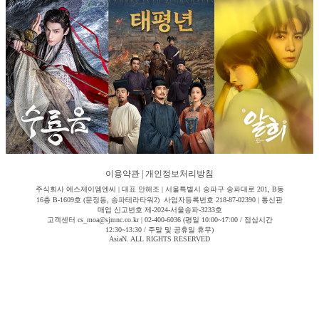
이용약관
|
개인정보처리방침
주식회사 에스제이엠엔씨 | 대표 안해조 | 서울특별시 송파구 송파대로 201, B동
16층 B-1609호 (문정동, 송파테라타워2) 사업자등록번호 218-87-02390 | 통신판
매업 신고번호 제-2024-서울송파-3233호
고객센터 cs_moa@sjmnc.co.kr | 02-400-6036 (평일 10:00~17:00 / 점심시간
12:30~13:30 / 주말 및 공휴일 휴무)
AsiaN. ALL RIGHTS RESERVED