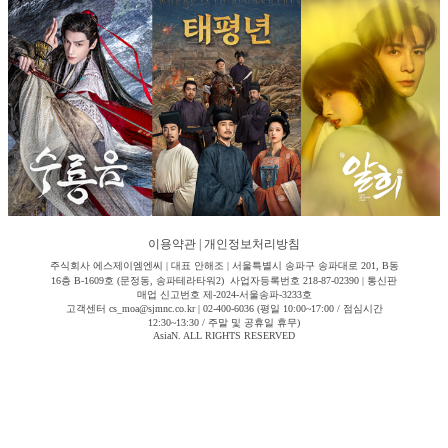
이용약관
|
개인정보처리방침
주식회사 에스제이엠엔씨 | 대표 안해조 | 서울특별시 송파구 송파대로 201, B동
16층 B-1609호 (문정동, 송파테라타워2) 사업자등록번호 218-87-02390 | 통신판
매업 신고번호 제-2024-서울송파-3233호
고객센터 cs_moa@sjmnc.co.kr | 02-400-6036 (평일 10:00~17:00 / 점심시간
12:30~13:30 / 주말 및 공휴일 휴무)
AsiaN. ALL RIGHTS RESERVED