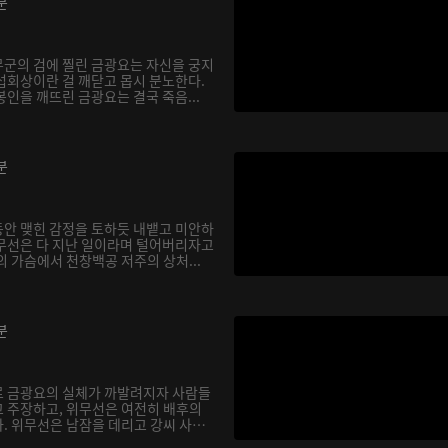
분
군의 검에 찔린 금광요는 자신을 궁지
섭회상이란 걸 깨닫고 몹시 분노한다.
인을 깨뜨린 금광요는 결국 죽음...
분
안 맺힌 감정을 토하듯 내뱉고 미안하
무선은 다 지난 일이라며 털어버리자고
 가슴에서 천창백공 저주의 상처...
분
로 금광요의 실체가 까발려지자 사람들
 주장하고, 위무선은 여전히 배후의
. 위무선은 남잠을 데리고 강씨 사