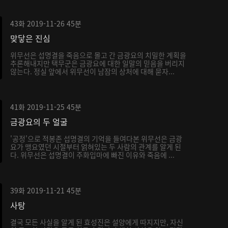
43화
2019-11-26
45분
맞닿은 진심
위무선은 섭명결을 죽음으로 몰고 간 금광요의 치밀한 계획을
추론해내지만 택무군은 금광요에 대한 일말의 믿음을 버리지
않는다. 정실 앞에서 위무선이 남잠의 상처에 대해 묻자...
41화
2019-11-25
45분
금광요의 두 얼굴
'공정'으로 적봉존 섭명결의 기억을 들여다본 위무선은 금광
요가 맹요였던 시절부터 얽혀있는 두 사람의 관계를 알게 된
다. 위무선은 섭명결이 주화입마에 빠진 이유와 죽음에 ...
39화
2019-11-21
45분
사탕
결국 모든 사실을 알게 된 효성진은 설양에게 따지지만, 자신