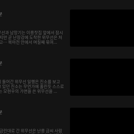
분
무선과 남망기는 이릉찻집 앞에서 잠시
하지만 곧 난장강에 도착한 위무선은 처
고… 복마전 안에서 며칠째 묶여...
분
 들어간 위무선 일행은 진소를 보고
 있던 진소는 무언가에 홀린듯 스스로
 모현우의 가면을 쓴 위무선을 ...
분
 금린대로 간 위무선은 난릉 금씨 사람