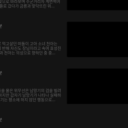
눈빛으로 바라보며 수군거리자 계면쩍어
뜰로 갔다가 금릉과 맞닥뜨린 위...
분
 먹고살던 떠돌이 고아 소녀 천아는
 반해 자신도 장님이라고 속여 효성진
과 천아는 의성으로 향하던 중 중...
분
을 물은 위무선은 남망기의 검을 빌려
하지만 갑자기 남망기가 나타나 실패하
망기는 평소에 하지 않던 행동으로...
분