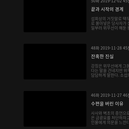
50화
2019-12-02
45
끝과 시작의 경계
섭회상의 거짓말로 택무
로 몰아넣은 당사자가 
일부러 위무선이 해둔 봉
48화
2019-11-28
45
잔혹한 진실
강징은 위무선에게 그동
다는 말을 건네지만 위
담담하게 말한다. 소섭의
46화
2019-11-27
46
수편을 버린 이유
사사와 벽초의 증언으
은 금광요를 처단하자고
인물에게 의문을 느낀다
당...