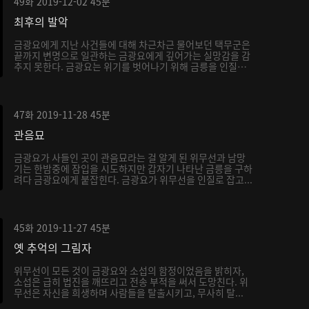
49화
2019-12-02
45분
최후의 발악
금광요에게 지난 사건들에 대해 차근차근 물어보던 택무군은
끝까지 변명으로 일관하는 금광요에게 깊어가는 실망감을 감
추지 못한다. 금광요는 위기를 벗어나기 위해 금릉을 인질
로...
47화
2019-11-28
45분
관음묘
금광요가 사들인 곳이 관음묘라는 걸 알게 된 위무선과 남망
기는 한밤중에 잠입을 시도하지만 갑자기 나타난 금릉을 구하
려다 금광요에게 붙잡힌다. 금광요가 위무선을 인질로 잡고...
45화
2019-11-27
45분
옛 추억의 그림자
위무선이 모든 것이 금광요와 소섭의 함정이었음을 밝히자,
소섭은 급히 법진을 깨뜨리고 전송 부적을 써서 도망친다. 위
무선은 자신을 희생하며 사람들을 탈출시키고, 무사히 탈...