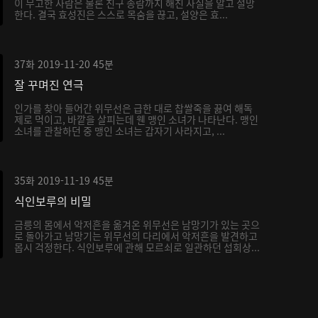
이 무고한 사람은 물론 친구 송람까지 해친 사실을 알고 절망
한다. 결국 효성진은 스스로 목숨을 끊고, 설양은 효...
37화
2019-11-20
45분
잘 꾸며진 연극
인가를 찾아 들어간 위무선은 급한 대로 찹쌀죽을 끓여 해독
제로 먹이고, 바깥을 살피는데 웬 맹인 소녀가 나타난다. 맹인
소녀를 관찰하던 중 맹인 소녀는 갑자기 사라지고, ...
35화
2019-11-19
45분
식인보루의 비밀
금릉의 몸에서 악저흔을 옮겨온 위무선은 남망기가 있는 곳으
로 돌아가고 남망기는 위무선의 다리에서 악저흔을 발견하고
몹시 걱정한다. 식인보루에 관해 모르쇠로 일관하던 섭회상...