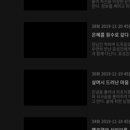
들이 자신을 이상한 
한다. 정보를 캐려고 뒤
38화
2019-11-20
45
은혜를 원수로 갚다
장님인 척하며 도둑질로
우연히 만난 효성진에게
과 함께 다닌다. 효성진
36화
2019-11-19
45
살며시 드러난 마음
온녕을 불러내 자초지종
와 쇠사슬을 풀어주려 
고 만다. 술에 취한 남
34화
2019-11-18
45
행로령의 식인보루