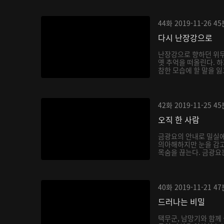
44화
2019-11-26
45
다시 난장강으로
난장강으로 향하던 위
옛 추억을 떠올린다. 
참한 모습에 할 말을 잃
42화
2019-11-25
45
오직 한 사람
금광요의 안내로 밀실에
의아해하지만 눈을 감고
목숨을 끊는다. 금광요는
40화
2019-11-21
47
드러나는 비밀
택무군, 남망기와 함께