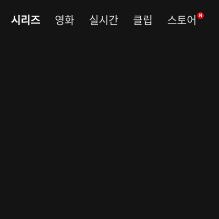
시리즈
영화
실시간
클립
스토어
N