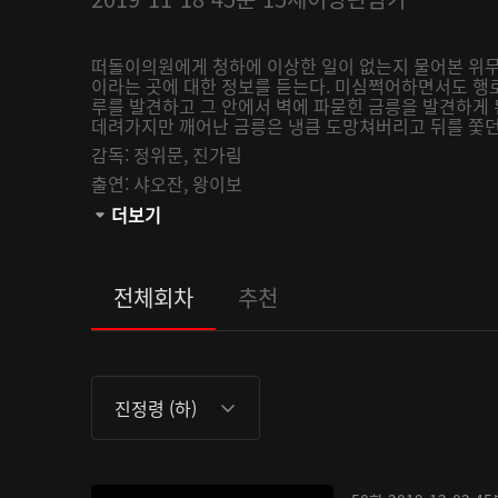
떠돌이의원에게 청하에 이상한 일이 없는지 물어본 위
이라는 곳에 대한 정보를 듣는다. 미심쩍어하면서도 행
루를 발견하고 그 안에서 벽에 파묻힌 금릉을 발견하게
데려가지만 깨어난 금릉은 냉큼 도망쳐버리고 뒤를 쫓
감독:
정위문,
진가림
출연:
샤오잔,
왕이보
관람등급:
더보기
전체회차
추천
진정령 (하)