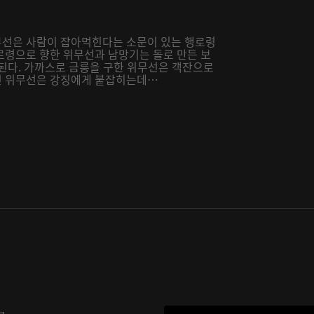
무선은 사람이 잡아먹힌다는 소문이 있는 행로령
로령으로 향한 위무선과 남망기는 돌로 만든 보
 된다. 가까스로 금릉을 구한 위무선은 객잔으로
던 위무선은 강징에게 붙잡히는데…