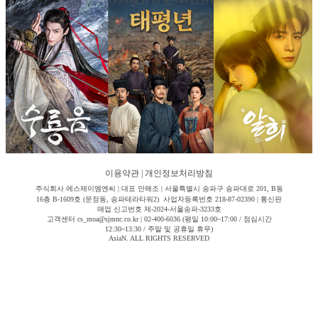
이용약관
|
개인정보처리방침
주식회사 에스제이엠엔씨 | 대표 안해조 | 서울특별시 송파구 송파대로 201, B동
16층 B-1609호 (문정동, 송파테라타워2) 사업자등록번호 218-87-02390 | 통신판
매업 신고번호 제-2024-서울송파-3233호
고객센터 cs_moa@sjmnc.co.kr | 02-400-6036 (평일 10:00~17:00 / 점심시간
12:30~13:30 / 주말 및 공휴일 휴무)
AsiaN. ALL RIGHTS RESERVED