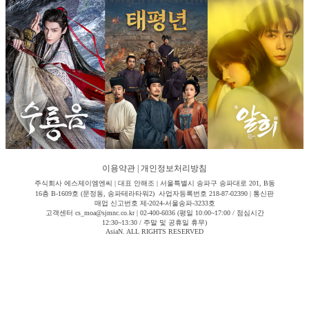
이용약관
|
개인정보처리방침
주식회사 에스제이엠엔씨 | 대표 안해조 | 서울특별시 송파구 송파대로 201, B동
16층 B-1609호 (문정동, 송파테라타워2) 사업자등록번호 218-87-02390 | 통신판
매업 신고번호 제-2024-서울송파-3233호
고객센터 cs_moa@sjmnc.co.kr | 02-400-6036 (평일 10:00~17:00 / 점심시간
12:30~13:30 / 주말 및 공휴일 휴무)
AsiaN. ALL RIGHTS RESERVED