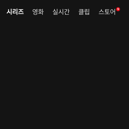
시리즈
영화
실시간
클립
스토어
N