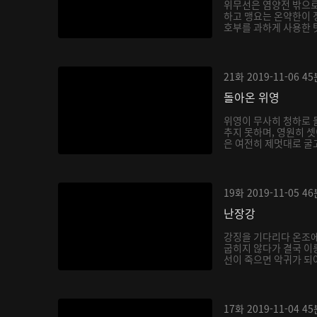
위무선은 염양전 밖으로
하고 맹요는 온약한이 
호부를 과하게 사용한 탓
21화
2019-11-06
45
돌아온 위영
위영이 무사히 청하로 
추지 못하며, 영원히 
은 여전히 제멋대로 굴고
19화
2019-11-05
46
난장강
강징을 기다리다 온조
굽히지 않다가 결국 이
선이 죽으면 악귀가 되어
17화
2019-11-04
45