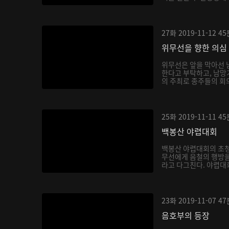
27화
2019-11-12
45
위무선을 향한 의심
위무선은 앞을 막아선 
한다고 부탁하고, 남망기
의 주최로 종주들의 회의
25화
2019-11-11
45
백봉산 야렵대회
백봉산 야렵대회의 초청
무선에게 음철의 행방을
라고 다그친다. 야렵대
23화
2019-11-07
47
음호부의 등장