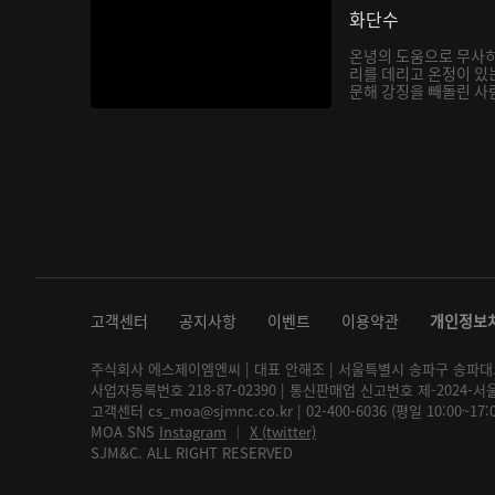
화단수
온녕의 도움으로 무사히
리를 데리고 온정이 있
문해 강징을 빼돌린 사람
고객센터
공지사항
이벤트
이용약관
개인정보
주식회사 에스제이엠엔씨 | 대표 안해조 | 서울특별시 송파구 송파대로 2
사업자등록번호 218-87-02390 | 통신판매업 신고번호 제-2024-서
고객센터 cs_moa@sjmnc.co.kr | 02-400-6036 (평일 10:00~17
MOA SNS
Instagram
│
X (twitter)
SJM&C. ALL RIGHT RESERVED