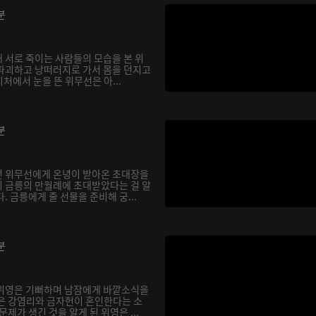
분
 서로 죽이는 사람들의 모습을 본 위
파괴하고 낭떠러지로 가서 몸을 던지고
지처에서 눈을 뜬 위무선은 아...
분
던 위무선에게 온녕이 받아온 초대장을
 금릉의 만월례에 초대받았다는 걸 알
. 금릉에게 줄 선물을 준비해 궁...
분
 위영은 기뻐하며 남잠에게 바깥소식을
은 강염리와 금자헌이 혼인한다는 소
제가 생긴 것을 알게 된 위영은 ...