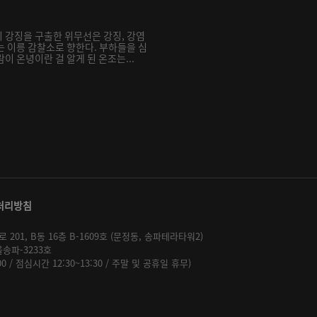
 강징을 구출한 위무선은 강징, 강염
는 이릉 감찰소로 향한다. 부하들을 심
이 온녕이란 걸 알게 된 온조는...
처리방침
01, B동 16층 B-1609호 (문정동, 송파테라타워2)
울송파-3233호
:00 / 점심시간 12:30~13:30 / 주말 및 공휴일 휴무)