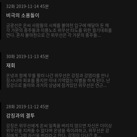
32화
2019-11-14
45분
비극의 소용돌이
금광선은 온씨 사람들의 시체를 불야천 입구에 매달아 둔 채
각 가문의 종주들과 이릉노조 위무선 타도를 위한 궐기대회를
연다. 혼자 불야천으로 간 위무선은 각 가문의 종주들...
30화
2019-11-13
45분
재회
온녕과 함께 무를 팔러 나간 위무선은 강징과 강염리를 만나
잠시나마 회포를 풀지만 이내 기약없는 이별을 하게 된다. 난
장강으로 돌아와 과거의 상념에 잠겨있던 위무선은 연근...
28화
2019-11-12
45분
강징과의 결투
강징은 위무선에게 온씨 일족을 버리지 않으면 자신은 더이상
위무선을 지켜줄 수 없다며 온녕을 죽이려하고, 위무선은 강
징에게 그럼 자신을 버리라고 한다. 강징이 다녀간 후...