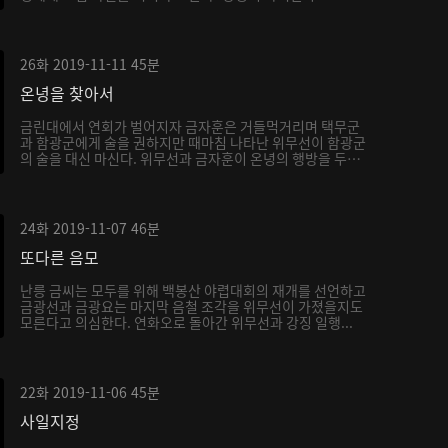
26화
2019-11-11
45분
온녕을 찾아서
금린대에서 연회가 벌어지자 금자훈은 거들먹거리며 택무군
과 함광군에게 술을 권하지만 때마침 나타난 위무선이 함광군
의 술을 대신 마신다. 위무선과 금자훈이 온녕의 행방을 두
고...
24화
2019-11-07
46분
또다른 음모
난릉 금씨는 모두를 위해 백봉산 야렵대회의 재개를 선언하고
금광선과 금광요는 마지막 음철 조각을 위무선이 가졌을지도
모른다고 의심한다. 연화오로 돌아간 위무선과 강징 일행...
22화
2019-11-06
45분
사일지정