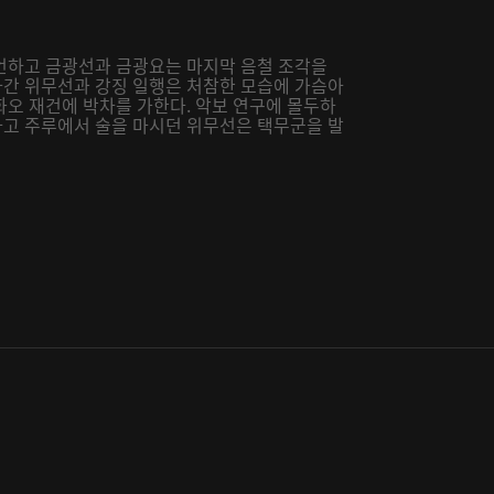
언하고 금광선과 금광요는 마지막 음철 조각을
간 위무선과 강징 일행은 처참한 모습에 가슴아
화오 재건에 박차를 가한다. 악보 연구에 몰두하
고 주루에서 술을 마시던 위무선은 택무군을 발