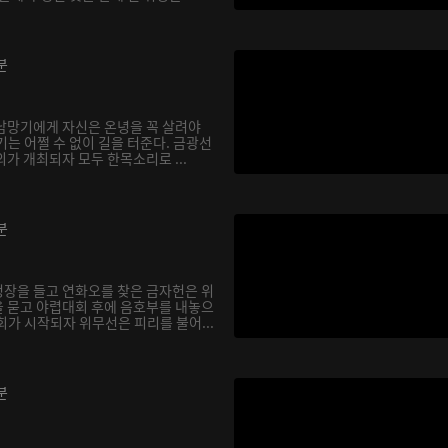
분
남망기에게 자신은 온녕을 꼭 살려야
는 어쩔 수 없이 길을 터준다. 금광선
가 개최되자 모두 한목소리로 ...
분
장을 들고 연화오를 찾은 금자헌은 위
 묻고 야렵대회 후에 음호부를 내놓으
회가 시작되자 위무선은 피리를 불어...
분