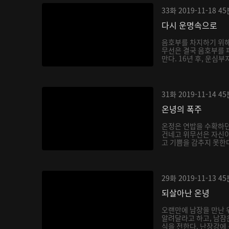
33화
2019-11-18
45
다시 운명속으로
음호부를 차지하기 위해
무선은 결국 음호부를 
만다. 16년 후, 운심부
31화
2019-11-14
45
온녕의 폭주
온정은 연밥을 수확하
건네고 위무선은 자신이
고 기쁨을 감추지 못한다
29화
2019-11-13
45
되살아난 온녕
오랜만에 남장을 만난
알려달라고 하고, 남잠
식을 전한다. 난장강에 문