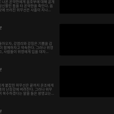
 나온 온약한에게 음호부에 대해 공개
정신팔린 틈을 타 온약한을 죽인다. 음
에 쓰러진 위무선은 사흘이 지나...
분
돌아오자, 강염리와 강징은 기쁨을 감
셋이 함께하자고 약속한다. 그러나 위영
, 사람들이 위영에게 입을 대자...
분
에게 붙잡힌 위무선은 끝까지 온조에게
릉의 난장강에 버려진다. 그러나 위무
 복수하겠다는 말을 들은 왕영교는...
분