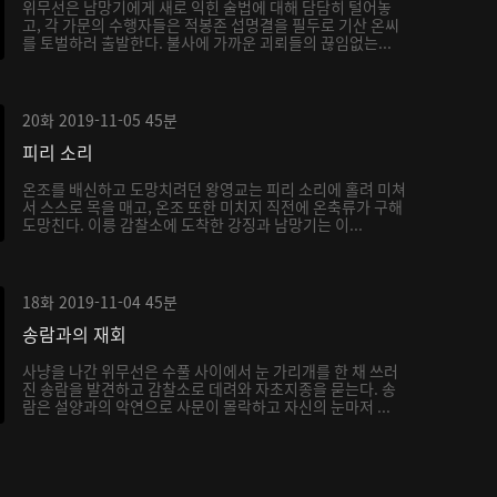
위무선은 남망기에게 새로 익힌 술법에 대해 담담히 털어놓
고, 각 가문의 수행자들은 적봉존 섭명결을 필두로 기산 온씨
를 토벌하러 출발한다. 불사에 가까운 괴뢰들의 끊임없는...
20화
2019-11-05
45분
피리 소리
온조를 배신하고 도망치려던 왕영교는 피리 소리에 홀려 미쳐
서 스스로 목을 매고, 온조 또한 미치지 직전에 온축류가 구해
도망친다. 이릉 감찰소에 도착한 강징과 남망기는 이...
18화
2019-11-04
45분
송람과의 재회
사냥을 나간 위무선은 수풀 사이에서 눈 가리개를 한 채 쓰러
진 송람을 발견하고 감찰소로 데려와 자초지종을 묻는다. 송
람은 설양과의 악연으로 사문이 몰락하고 자신의 눈마저 ...