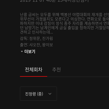
난릉 금씨는 모두를 위해 백봉산 야렵대회의 재개를 선
위무선이 가졌을지도 모른다고 의심한다. 연화오로 돌아
파하지만 이내 강징이 정식 종주 자리를 계승하면서 연
던 남망기는 남계인에게 금실 출입을 청하지만 거절당하
견하고 인사하는데...
감독:
정위문,
진가림
출연:
샤오잔,
왕이보
관람등급:
더보기
전체회차
추천
진정령 (중)