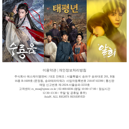
이용약관
|
개인정보처리방침
주식회사 에스제이엠엔씨 | 대표 안해조 | 서울특별시 송파구 송파대로 201, B동
16층 B-1609호 (문정동, 송파테라타워2) 사업자등록번호 218-87-02390 | 통신판
매업 신고번호 제-2024-서울송파-3233호
고객센터 cs_moa@sjmnc.co.kr | 02-400-6036 (평일 10:00~17:00 / 점심시간
12:30~13:30 / 주말 및 공휴일 휴무)
AsiaN. ALL RIGHTS RESERVED