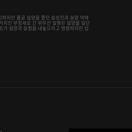
치하지만 줄곧 설양을 쫓던 효성진과 송람 덕에
근거지인 부정세로 간 위무선 일행은 설양을 일단
온조가 설양과 음철을 내놓으라고 명령하지만 섭