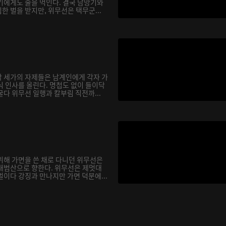
기에게도 술을 먹인다. 결국 남망기와
 벌을 받지만, 위무선은 택무군...
 세가의 자제들은 남계인에게 각자 가
식 인사를 올린다. 명첩도 없이 들이닥
다 위무선 일행과 칼부림 직전까...
위해 가면을 쓴 채로 다니던 위무선은
대범산으로 향한다. 위무선은 제멋대
이다 강징과 만나지만 가면 덕분에...