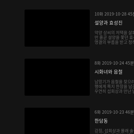
10화
2019-10-28
45
설양과 효성진
약양 상씨의 저택을 살
만 줄곧 설양을 쫓던 효
명결의 부름을 받고 청하
8화
2019-10-24
45분
시화녀와 음철
남망기가 음철을 찾으러
행에게 쪽지 한장을 남
우연히 섭회상과 만난 남
6화
2019-10-23
46분
한담동
강징, 섭회상과 몰래 