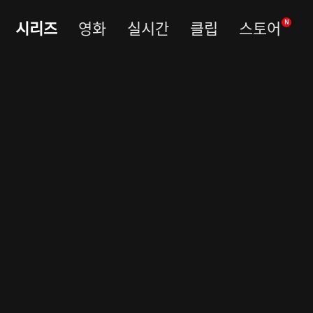
시리즈
영화
실시간
클립
스토어
N