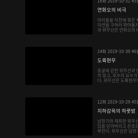
16화
2019-10-31
45
연화오의 비극
아이들을 자전에 묶은 
자연을 구하러 뛰어들지
과 위무선은 연화오의 비
14화
2019-10-30
46
도륙현무
동굴에 갇힌 위무선과 
치 않고, 호수의 요수
다. 위무선은 도륙현무의
12화
2019-10-29
45
지하감옥의 하룻밤
남망기와 재회한 위무
입을 닫아버리고 온조는
부린다. 위무선은 남망기