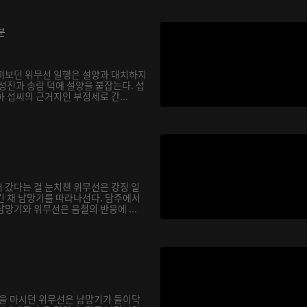
분
펴보던 위무선 일행은 설양과 대치하지
성진과 송람 덕에 설양을 붙잡는다. 섭
 섭씨의 근거지인 부정세로 간...
 갔다는 걸 눈치챈 위무선은 강징 일
긴 채 남망기를 따라나선다. 담주에서
망기와 위무선은 음철의 반응에 ...
술을 마시던 위무선은 남망기가 들이닥