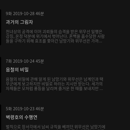
9화
2019-10-28
46분
과거의 그림자
천녀상의 공격에 이어 괴뢰들의 습격을 받은 위무선 일행은
강징, 온정 덕분에 위기에서 벗어난다. 혼백을 흡수당한 사람
들을 구하기 위해 효조를 쫓아간 남망기와 위무선은 가까...
7화
2019-10-24
45분
음철의 비밀
음철의 비밀에 관해 알게 된 남망기와 위무선은 남계인과 택
무군에게 보고하지만 비밀로 하라는 지시만 받는다. 세가의
자제들은 모처럼 풍등을 날리며 즐거운 한 때를 보내지만 ...
5화
2019-10-23
46분
벽령호의 수행연
벌칙으로 장서각에서 남씨 규칙을 베끼던 위무선은 남망기에