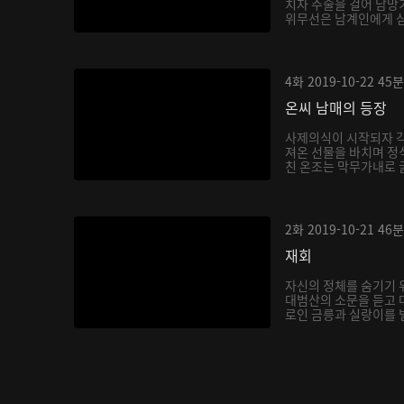
치자 주술을 걸어 남망
위무선은 남계인에게 심한
4화
2019-10-22
45분
온씨 남매의 등장
사제의식이 시작되자 각
져온 선물을 바치며 정
친 온조는 막무가내로 굴
2화
2019-10-21
46분
재회
자신의 정체를 숨기기 
대범산의 소문을 듣고 
로인 금릉과 실랑이를 벌