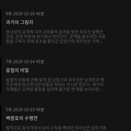
9화
2019-10-28
46분
과거의 그림자
천녀상의 공격에 이어 괴뢰들의 습격을 받은 위무선 일행은
강징, 온정 덕분에 위기에서 벗어난다. 혼백을 흡수당한 사람
들을 구하기 위해 효조를 쫓아간 남망기와 위무선은 가까...
7화
2019-10-24
45분
음철의 비밀
음철의 비밀에 관해 알게 된 남망기와 위무선은 남계인과 택
무군에게 보고하지만 비밀로 하라는 지시만 받는다. 세가의
자제들은 모처럼 풍등을 날리며 즐거운 한 때를 보내지만 ...
5화
2019-10-23
46분
벽령호의 수행연
벌칙으로 장서각에서 남씨 규칙을 베끼던 위무선은 남망기에