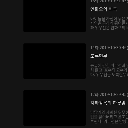
16화
2019-10-31
45
연화오의 비극
아이들을 자전에 묶은 
자연을 구하러 뛰어들지
과 위무선은 연화오의 비
14화
2019-10-30
46
도륙현무
동굴에 갇힌 위무선과 
치 않고, 호수의 요수
다. 위무선은 도륙현무의
12화
2019-10-29
45
지하감옥의 하룻밤
남망기와 재회한 위무
입을 닫아버리고 온조는
부린다. 위무선은 남망기