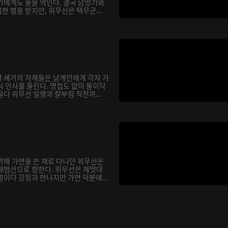
기에게도 술을 먹인다. 결국 남망기와
 벌을 받지만, 위무선은 택무군...
 세가의 자제들은 남계인에게 각자 가
식 인사를 올린다. 명첩도 없이 들이닥
다 위무선 일행과 칼부림 직전까...
위해 가면을 쓴 채로 다니던 위무선은
대범산으로 향한다. 위무선은 제멋대
이다 강징과 만나지만 가면 덕분에...