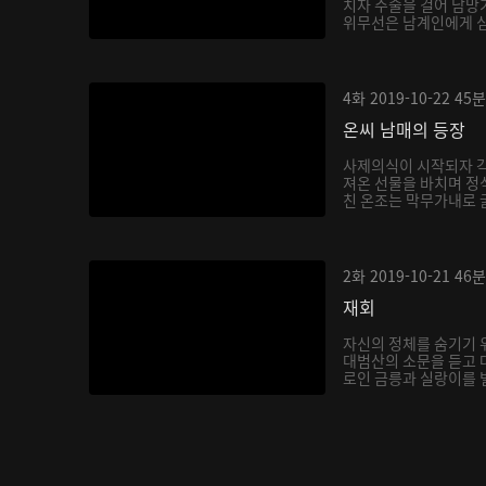
치자 주술을 걸어 남망
위무선은 남계인에게 심한
4화
2019-10-22
45분
온씨 남매의 등장
사제의식이 시작되자 각
져온 선물을 바치며 정
친 온조는 막무가내로 굴
2화
2019-10-21
46분
재회
자신의 정체를 숨기기 
대범산의 소문을 듣고 
로인 금릉과 실랑이를 벌