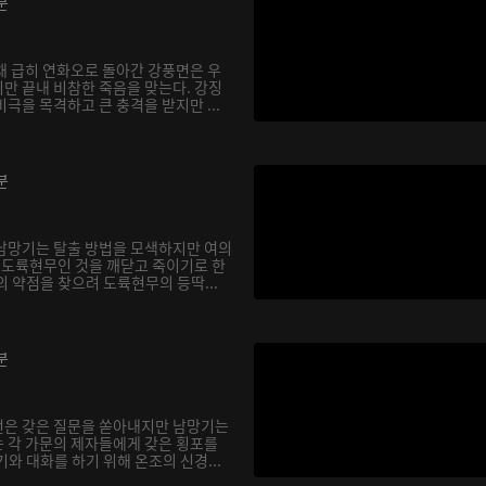
분
채 급히 연화오로 돌아간 강풍면은 우
만 끝내 비참한 죽음을 맞는다. 강징
극을 목격하고 큰 충격을 받지만 ...
분
남망기는 탈출 방법을 모색하지만 여의
가 도륙현무인 것을 깨닫고 죽이기로 한
 약점을 찾으려 도륙현무의 등딱...
분
선은 갖은 질문을 쏟아내지만 남망기는
 각 가문의 제자들에게 갖은 횡포를
와 대화를 하기 위해 온조의 신경...