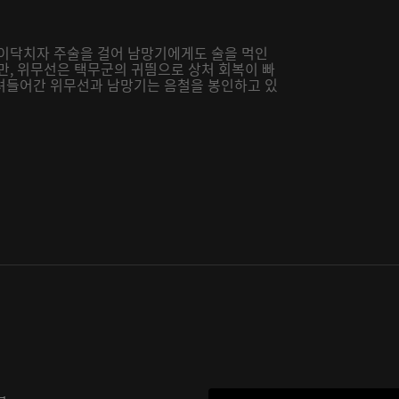
들이닥치자 주술을 걸어 남망기에게도 술을 먹인
만, 위무선은 택무군의 귀띔으로 상처 회복이 빠
려들어간 위무선과 남망기는 음철을 봉인하고 있