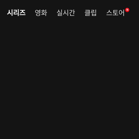
시리즈
영화
실시간
클립
스토어
N