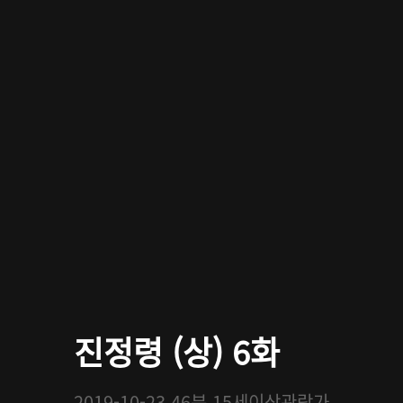
진정령 (상) 6화
2019-10-23
46분
15세이상관람가