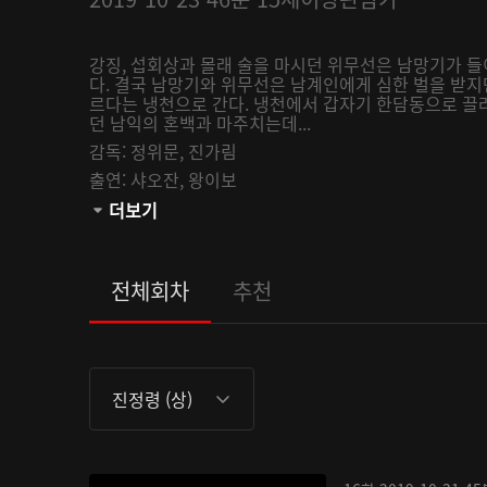
강징, 섭회상과 몰래 술을 마시던 위무선은 남망기가 
다. 결국 남망기와 위무선은 남계인에게 심한 벌을 받지
르다는 냉천으로 간다. 냉천에서 갑자기 한담동으로 끌
던 남익의 혼백과 마주치는데...
감독:
정위문,
진가림
출연:
샤오잔,
왕이보
관람등급:
더보기
전체회차
추천
진정령 (상)