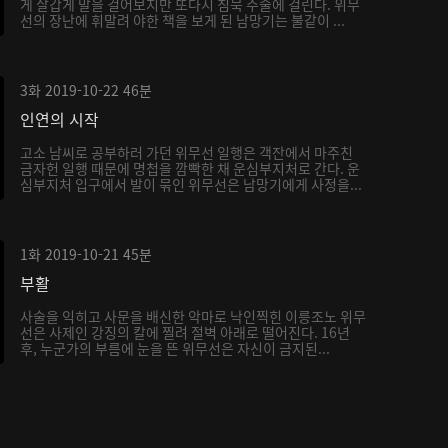
게 살갑게 말을 걸어보지만 또다시 침묵 주술에 걸린다. 위무
선의 장난에 휘말려 야한 책을 보게 된 남망기는 불같이 ...
3화
2019-10-22
46분
인연의 시작
고소 남씨로 공부하러 가던 위무선 일행은 객잔에서 마주친
금자헌 일행 때문에 명첩을 깜빡한 채 운심부지처로 간다. 운
심부지처 입구에서 발이 묶인 위무선은 남망기에게 사정을...
1화
2019-10-21
45분
부활
사술을 익히고 사문을 배신한 악마로 낙인찍힌 이릉조노 위무
선은 사제인 강징의 칼에 찔려 절벽 아래로 떨어진다. 16년
후, 누군가의 부름에 눈을 뜬 위무선은 자신이 금지된...