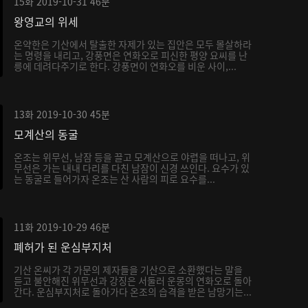
15화
2019-10-31
46분
왕영교의 위세
온약한은 기산에서 탈출한 자제가 있는 집안은 모두 몰살하라
는 명령을 내리고, 강풍면은 연화오로 피신한 평양 요씨를 난
릉에 데려다주기로 한다. 강풍면이 연화오를 비운 사이,...
13화
2019-10-30
45분
모계산의 동굴
온조는 위무선, 남잠 등을 끌고 모계산으로 야렵을 떠나고, 위
무선은 가는 내내 다리를 다친 남잠이 신경 쓰인다. 요수가 있
는 동굴로 들어가자 온조는 산 사람의 피로 요수를...
11화
2019-10-29
46분
폐허가 된 운심부지처
기산 온씨가 각 가문의 제자들을 기산으로 소환했다는 말을
듣고 불안해진 위무선과 강징은 서둘러 운몽의 연화오로 돌아
간다. 운심부지처로 돌아가다 온조의 습격을 받은 남망기는...