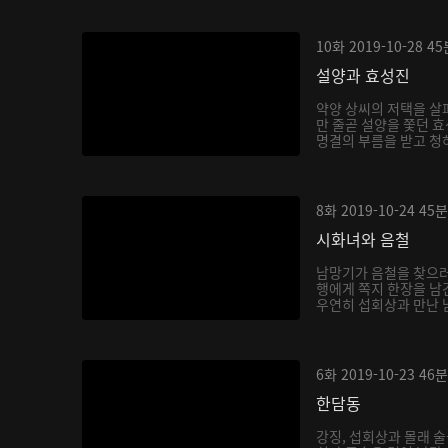
10화
2019-10-28
45
설양과 효성진
약양 상씨의 저택을 살
만 줄곧 설양을 쫓던 효
명결의 부름을 받고 청하
8화
2019-10-24
45분
시화녀와 음철
남망기가 음철을 찾으러
행에게 쪽지 한장을 남
우연히 섭회상과 만난 남
6화
2019-10-23
46분
한담동
강징, 섭회상과 몰래 