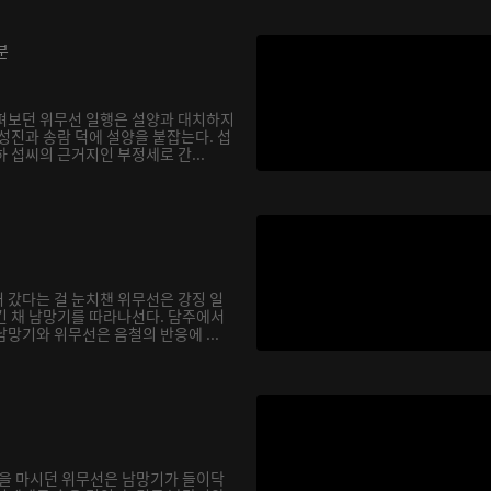
분
펴보던 위무선 일행은 설양과 대치하지
성진과 송람 덕에 설양을 붙잡는다. 섭
 섭씨의 근거지인 부정세로 간...
 갔다는 걸 눈치챈 위무선은 강징 일
긴 채 남망기를 따라나선다. 담주에서
망기와 위무선은 음철의 반응에 ...
술을 마시던 위무선은 남망기가 들이닥