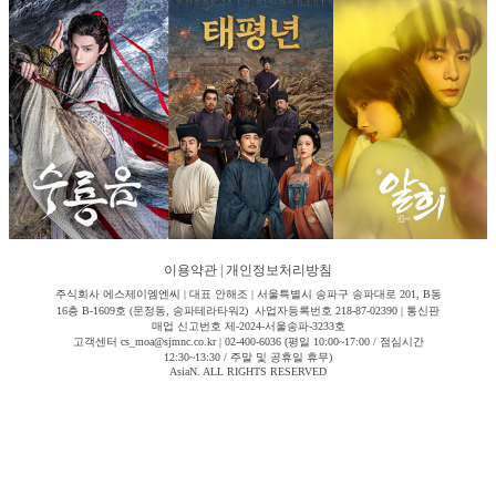
이용약관
|
개인정보처리방침
주식회사 에스제이엠엔씨 | 대표 안해조 | 서울특별시 송파구 송파대로 201, B동
16층 B-1609호 (문정동, 송파테라타워2) 사업자등록번호 218-87-02390 | 통신판
매업 신고번호 제-2024-서울송파-3233호
고객센터 cs_moa@sjmnc.co.kr | 02-400-6036 (평일 10:00~17:00 / 점심시간
12:30~13:30 / 주말 및 공휴일 휴무)
AsiaN. ALL RIGHTS RESERVED