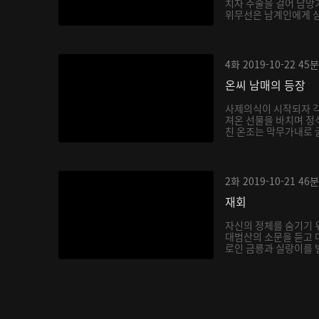
치자 주술을 걸어 남망
위무선은 남계인에게 심한
4화
2019-10-22
45분
온씨 남매의 등장
사제의식이 시작되자 각
져온 선물을 바치며 정
친 온조는 막무가내로 굴
2화
2019-10-21
46분
재회
자신의 정체를 숨기기 
대범산의 소문을 듣고 
로인 금릉과 실랑이를 벌