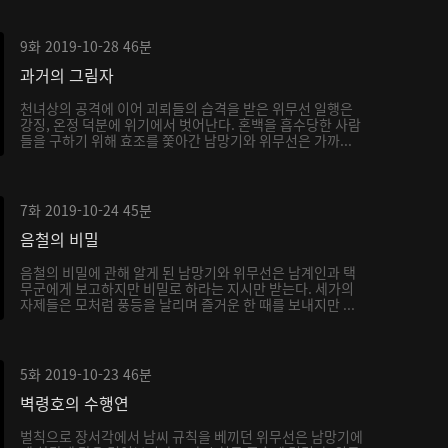
9화
2019-10-28
46분
과거의 그림자
천녀상의 공격에 이어 괴뢰들의 습격을 받은 위무선 일행은
강징, 온정 덕분에 위기에서 벗어난다. 혼백을 흡수당한 사람
들을 구하기 위해 효조를 쫓아간 남망기와 위무선은 가까...
7화
2019-10-24
45분
음철의 비밀
음철의 비밀에 관해 알게 된 남망기와 위무선은 남계인과 택
무군에게 보고하지만 비밀로 하라는 지시만 받는다. 세가의
자제들은 모처럼 풍등을 날리며 즐거운 한 때를 보내지만 ...
5화
2019-10-23
46분
벽령호의 수행연
벌칙으로 장서각에서 남씨 규칙을 베끼던 위무선은 남망기에