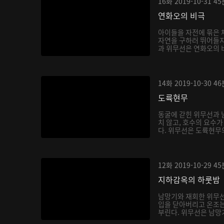
16화
2019-10-31
45
연화오의 비극
아이들을 자전에 묶은 
자연을 구하러 뛰어들지
과 위무선은 연화오의 비
14화
2019-10-30
46
도륙현무
동굴에 갇힌 위무선과 
치 않고, 호수의 요수
다. 위무선은 도륙현무의
12화
2019-10-29
45
지하감옥의 하룻밤
남망기와 재회한 위무
입을 닫아버리고 온조는
부린다. 위무선은 남망기