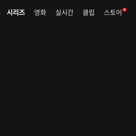
시리즈
영화
실시간
클립
스토어
N