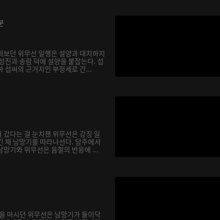
분
펴보던 위무선 일행은 설양과 대치하지
성진과 송람 덕에 설양을 붙잡는다. 섭
 섭씨의 근거지인 부정세로 간...
 갔다는 걸 눈치챈 위무선은 강징 일
긴 채 남망기를 따라나선다. 담주에서
망기와 위무선은 음철의 반응에 ...
술을 마시던 위무선은 남망기가 들이닥