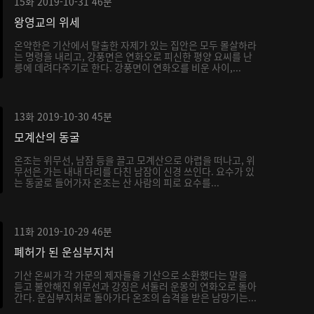
15화
2019-10-31
46분
왕영교의 위세
온약한은 기산에서 탈출한 자제가 있는 집안은 모두 몰살하라
는 명령을 내리고, 강풍면은 연화오로 피신한 평양 요씨를 난
릉에 데려다주기로 한다. 강풍면이 연화오를 비운 사이,...
13화
2019-10-30
45분
모계산의 동굴
온조는 위무선, 남잠 등을 끌고 모계산으로 야렵을 떠나고, 위
무선은 가는 내내 다리를 다친 남잠이 신경 쓰인다. 요수가 있
는 동굴로 들어가자 온조는 산 사람의 피로 요수를...
11화
2019-10-29
46분
폐허가 된 운심부지처
기산 온씨가 각 가문의 제자들을 기산으로 소환했다는 말을
듣고 불안해진 위무선과 강징은 서둘러 운몽의 연화오로 돌아
간다. 운심부지처로 돌아가다 온조의 습격을 받은 남망기는...