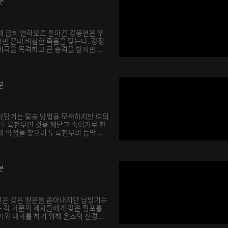
분
채 급히 연화오로 돌아간 강풍면은 우
만 끝내 비참한 죽음을 맞는다. 강징
극을 목격하고 큰 충격을 받지만 ...
분
남망기는 탈출 방법을 모색하지만 여의
가 도륙현무인 것을 깨닫고 죽이기로 한
 약점을 찾으려 도륙현무의 등딱...
분
선은 갖은 질문을 쏟아내지만 남망기는
 각 가문의 제자들에게 갖은 횡포를
와 대화를 하기 위해 온조의 신경...