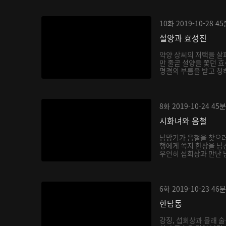
10화
2019-10-28
45
설양과 효성진
약양 상씨의 저택을 살
만 줄곧 설양을 쫓던 효
명결의 부름을 받고 청하
8화
2019-10-24
45분
시화녀와 음철
남망기가 음철을 찾으러
행에게 쪽지 한장을 남
우연히 섭회상과 만난 남
6화
2019-10-23
46분
한담동
강징, 섭회상과 몰래 