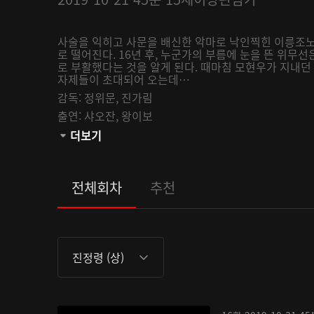
사술을 익히고 사문을 배신한 악마로 낙인찍힌 이릉조노
로 떨어진다. 16년 후, 누군가의 부름에 눈을 뜬 위무
로 부활했다는 것을 알게 된다. 때마침 모현우가 지내던
자제들이 초대되어 오는데…
감독:
정위문,
진가림
출연:
샤오잔,
왕이보
관람등급:
더보기
전체회차
추천
진정령 (상)