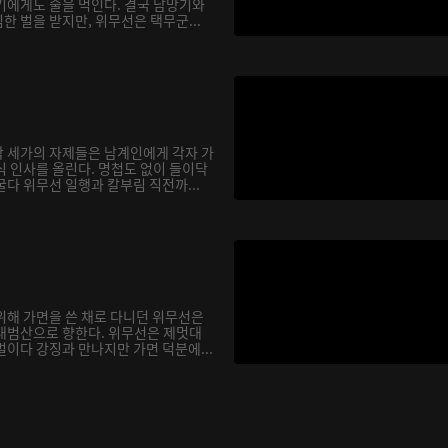
기에게도 술을 먹인다. 결국 남망기와
 벌을 받지만, 위무선은 택무군...
 세가의 자제들은 남계인에게 각자 가
식 인사를 올린다. 명첩도 없이 들이닥
다 위무선 일행과 칼부림 직전까...
위해 가면을 쓴 채로 다니던 위무선은
대범산으로 향한다. 위무선은 제멋대
이다 강징과 만나지만 가면 덕분에...