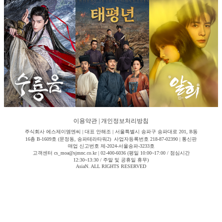
이용약관
|
개인정보처리방침
주식회사 에스제이엠엔씨 | 대표 안해조 | 서울특별시 송파구 송파대로 201, B동
16층 B-1609호 (문정동, 송파테라타워2) 사업자등록번호 218-87-02390 | 통신판
매업 신고번호 제-2024-서울송파-3233호
고객센터 cs_moa@sjmnc.co.kr | 02-400-6036 (평일 10:00~17:00 / 점심시간
12:30~13:30 / 주말 및 공휴일 휴무)
AsiaN. ALL RIGHTS RESERVED