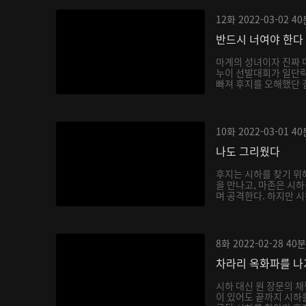
12화
2022-03-02
40
반드시 너여야 한다
마계의 성녀이자 진짜 
누이 선발대회가 일단락
빠져 후지를 오해했단 걸
10화
2022-03-01
40
나도 그리웠다
후지는 시하를 찾기 위
을 만나고, 마존은 시
며 공격한다. 하지만 시
8화
2022-02-28
40분
차라리 옥화파를 
시하 대신 원 장문의 
이 있어도 끝까지 시하