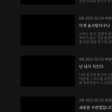
금된 시하를 찾아가 후
6화
2022-02-24
40분
이게 솜사탕이구나
시하는 후지, 필홍과 
뿌리가 없는 것을 발견
를 담은 통을 영수에 걸
4화
2022-02-23
40분
넌 내가 지킨다
나비 법기에 쫓기며 신
덕분에 그 위기를 모면
해 옥화학원이 시끄러워지
2화
2022-02-22
40분
새로운 수련법입니