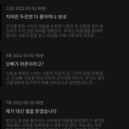
11화
2022-03-02
40분
치마만 두르면 다 좋아하나 보네
후지를 향한 시하의 마음을 눈치챈 시동은 두 사람을 갈라 놓
으려고 누이 선발 대회를 개최한다. 후지는 여동생을 잃어버
렸다는 시동의 말을 듣고 최선을 다해 시동에게 새로운 ...
9화
2022-03-01
40분
오빠가 마존이라고?
시동과 재회한 시하는 시동이 마존이 된 그간의 일을 전해 듣
고, 친오빠 시동을 따라 마파의 근거지로 떠난다. 후지는 맹주
선발대회에 참가하기 위해 선마진으로 향하면서도 온...
7화
2022-02-28
40분
제가 대신 벌을 받겠습니다
후지가 동성을 좋아하는 시하에게 미혹돼 타락했다고 생각한
역요괘는 시하를 옥화파에서 내쫓기로 한다. 역요괘는 옥화