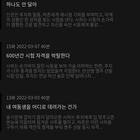
하나도 안 달아
신관은 후지와 필홍, 마존에게 재시험 기회를 부여하고, 마계
의 성물인 흰 성의를 찾는 시험을 낸다. 시하는 시동의 손가락
이 멀쩡한 것을 발견하고 자신을 속인 시동에게 불같...
15화
2022-03-07
40분
600년간 시험 자격을 박탈한다
시하는 손가락이 잘린 시동을 보며 가슴 아파하는 한편, 후지
가 너무 충격을 받지는 않았을까 걱정한다. 만선맹 맹주 선발
시험 당일, 후지는 전날 마신 술로 인해 일어나지 ...
13화
2022-03-03
40분
내 여동생을 어디로 데려가는 건가
술기운에 갑자기 몸이 달아오른 시하는 후지에게 입 맞추고픈
본능에 이끌리며 힘겨운 사투를 벌이고, 마존은 이런 시하를
구하기 위해 객잔의 결계를 부숴 맹주 선발 응시 자격...