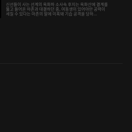
신선들이 사는 선계의 옥화파 소사숙 후지는 옥화산에 결계를
뚫고 들어온 마존과 대결하던 중, 여동생이 있어야만 공력이
세질 수 있다는 마존의 말에 미혹돼 기습 공격을 당하...