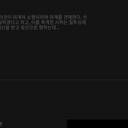
 이것이 마계의 소행이라며 마계를 견제한다. 선
필하겠다고 하고, 이를 목격한 시하는 질투심에
서신을 받고 뒷산으로 향하는데...
분