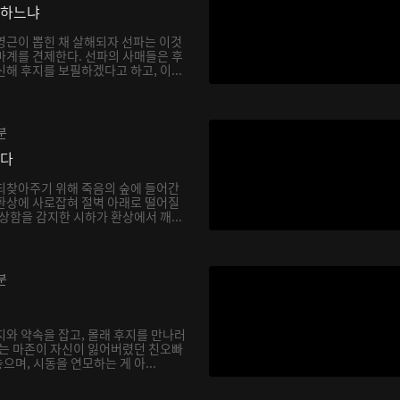
망하느냐
영근이 뽑힌 채 살해되자 선파는 이것
마계를 견제한다. 선파의 사매들은 후
해 후지를 보필하겠다고 하고, 이...
분
싶다
되찾아주기 위해 죽음의 숲에 들어간
환상에 사로잡혀 절벽 아래로 떨어질
상함을 감지한 시하가 환상에서 깨...
분
지와 약속을 잡고, 몰래 후지를 만나러
하는 마존이 자신이 잃어버렸던 친오빠
며, 시동을 연모하는 게 아...