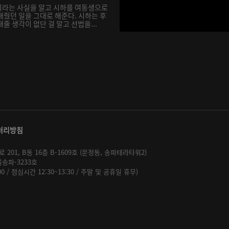
이라는 사실을 알고 시하를 여동생으로
해줬던 일을 그대로 해준다. 시하는 후
줄 생각이 없단 걸 알고 선법을...
처리방침
01, B동 16층 B-1609호 (문정동, 송파테라타워2)
울송파-3233호
:00 / 점심시간 12:30~13:30 / 주말 및 공휴일 휴무)