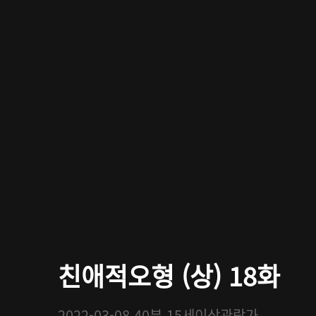
친애적오형 (상) 18화
2022-03-08
40분
15세이상관람가