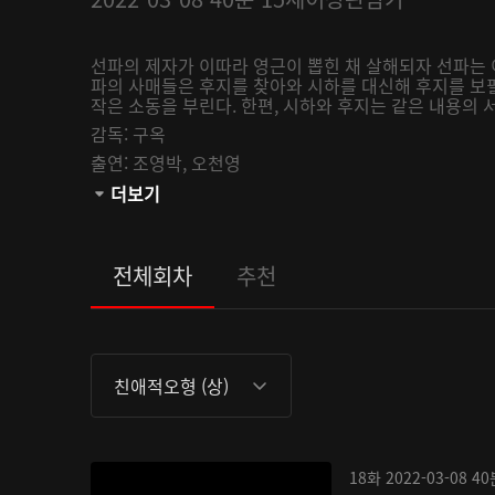
선파의 제자가 이따라 영근이 뽑힌 채 살해되자 선파는
파의 사매들은 후지를 찾아와 시하를 대신해 후지를 보
작은 소동을 부린다. 한편, 시하와 후지는 같은 내용의 
감독:
구옥
출연:
조영박,
오천영
관람등급:
더보기
전체회차
추천
친애적오형 (상)
18화
2022-03-08
40