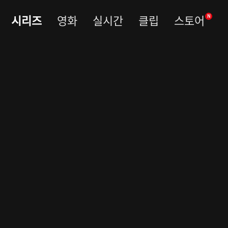
시리즈
영화
실시간
클립
스토어
N