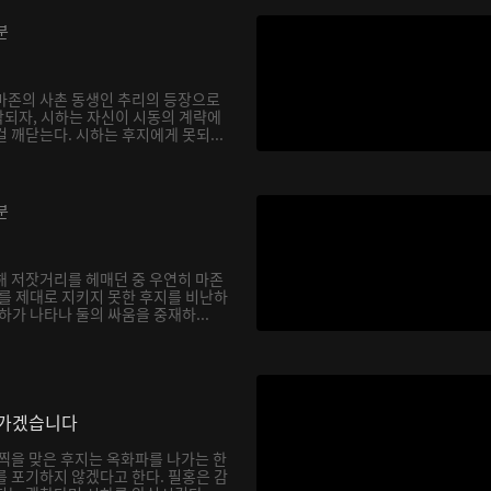
분
마존의 사촌 동생인 추리의 등장으로
되자, 시하는 자신이 시동의 계략에
 깨닫는다. 시하는 후지에게 못되...
분
해 저잣거리를 헤매던 중 우연히 마존
하를 제대로 지키지 못한 후지를 비난하
하가 나타나 둘의 싸움을 중재하...
나가겠습니다
채찍을 맞은 후지는 옥화파를 나가는 한
를 포기하지 않겠다고 한다. 필홍은 감