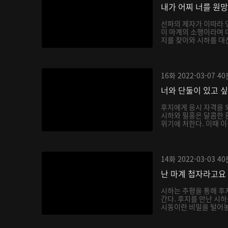
내가 어찌 너를 원
선파의 제자가 이따라 
이 마계의 소행이라며 
지를 찾아와 시하를 대신
16화
2022-03-07
40
너와 단둘이 있고 
후지에게 응시 자격을 
시하와 필홍은 달콤한 
위기에 처한다. 이때 이
14화
2022-03-03
40
난 마계 첩자라고요
시하는 추평을 통해 후
간다. 후지를 만난 시
시동이란 비밀을 털어놓으