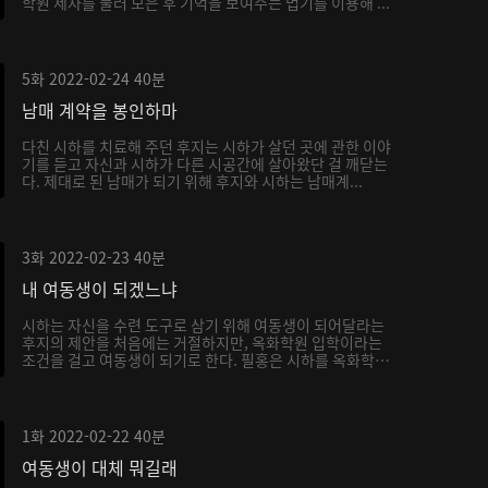
학원 제자를 불러 모은 후 기억을 보여주는 법기를 이용해 ...
5화
2022-02-24
40분
남매 계약을 봉인하마
다친 시하를 치료해 주던 후지는 시하가 살던 곳에 관한 이야
기를 듣고 자신과 시하가 다른 시공간에 살아왔단 걸 깨닫는
다. 제대로 된 남매가 되기 위해 후지와 시하는 남매계...
3화
2022-02-23
40분
내 여동생이 되겠느냐
시하는 자신을 수련 도구로 삼기 위해 여동생이 되어달라는
후지의 제안을 처음에는 거절하지만, 옥화학원 입학이라는
조건을 걸고 여동생이 되기로 한다. 필홍은 시하를 옥화학
원...
1화
2022-02-22
40분
여동생이 대체 뭐길래