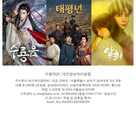
이용약관
|
개인정보처리방침
주식회사 에스제이엠엔씨 | 대표 안해조 | 서울특별시 송파구 송파대로 201, B동
16층 B-1609호 (문정동, 송파테라타워2) 사업자등록번호 218-87-02390 | 통신판
매업 신고번호 제-2024-서울송파-3233호
고객센터 cs_moa@sjmnc.co.kr | 02-400-6036 (평일 10:00~17:00 / 점심시간
12:30~13:30 / 주말 및 공휴일 휴무)
AsiaN. ALL RIGHTS RESERVED