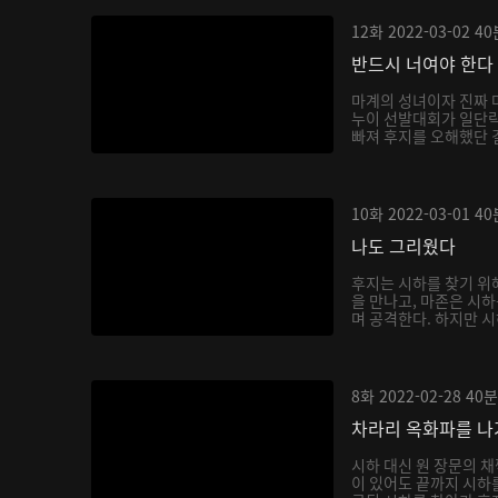
12화
2022-03-02
40
반드시 너여야 한다
마계의 성녀이자 진짜 
누이 선발대회가 일단락
빠져 후지를 오해했단 걸
10화
2022-03-01
40
나도 그리웠다
후지는 시하를 찾기 위
을 만나고, 마존은 시
며 공격한다. 하지만 시
8화
2022-02-28
40분
차라리 옥화파를 
시하 대신 원 장문의 
이 있어도 끝까지 시하