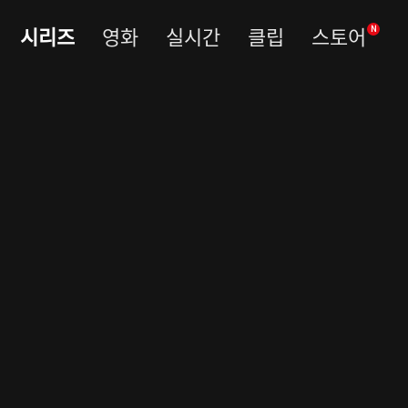
시리즈
영화
실시간
클립
스토어
N