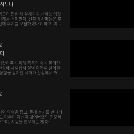
망하느냐
영근이 뽑힌 채 살해되자 선파는 이것
마계를 견제한다. 선파의 사매들은 후
해 후지를 보필하겠다고 하고, 이...
분
싶다
되찾아주기 위해 죽음의 숲에 들어간
환상에 사로잡혀 절벽 아래로 떨어질
상함을 감지한 시하가 환상에서 깨...
분
지와 약속을 잡고, 몰래 후지를 만나러
하는 마존이 자신이 잃어버렸던 친오빠
며, 시동을 연모하는 게 아...