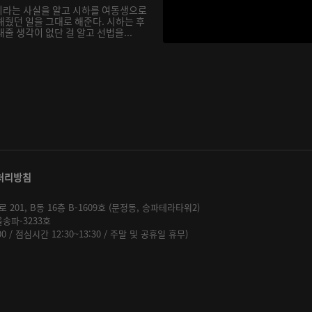
이라는 사실을 알고 시하를 여동생으로
해줬던 일을 그대로 해준다. 시하는 후
줄 생각이 없단 걸 알고 선법을...
처리방침
01, B동 16층 B-1609호 (문정동, 송파테라타워2)
울송파-3233호
:00 / 점심시간 12:30~13:30 / 주말 및 공휴일 휴무)