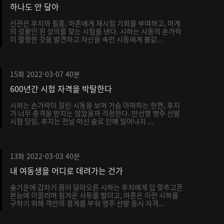
하나도 안 달아
신관은 후지와 필홍, 마존에게 재시험 기회를 부여하고, 마계
의 성물인 흰 성의를 찾는 시험을 낸다. 시하는 시동의 손가락
이 멀쩡한 것을 발견하고 자신을 속인 시동에게 불같...
15화
2022-03-07
40분
600년간 시험 자격을 박탈한다
시하는 손가락이 잘린 시동을 보며 가슴 아파하는 한편, 후지
가 너무 충격을 받지는 않았을까 걱정한다. 만선맹 맹주 선발
시험 당일, 후지는 전날 마신 술로 인해 일어나지 ...
13화
2022-03-03
40분
내 여동생을 어디로 데려가는 건가
술기운에 갑자기 몸이 달아오른 시하는 후지에게 입 맞추고픈
본능에 이끌리며 힘겨운 사투를 벌이고, 마존은 이런 시하를
구하기 위해 객잔의 결계를 부숴 맹주 선발 응시 자격...