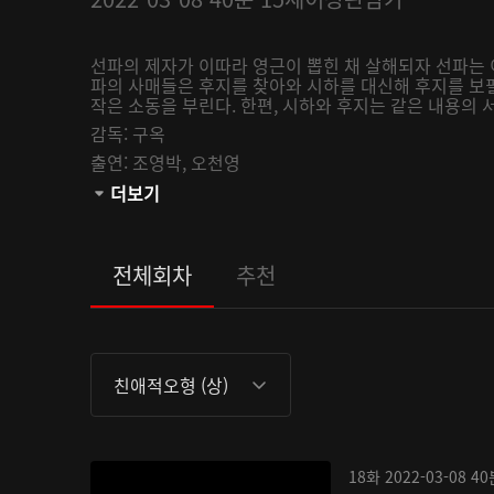
선파의 제자가 이따라 영근이 뽑힌 채 살해되자 선파는
파의 사매들은 후지를 찾아와 시하를 대신해 후지를 보
작은 소동을 부린다. 한편, 시하와 후지는 같은 내용의 
감독:
구옥
출연:
조영박,
오천영
관람등급:
더보기
전체회차
추천
친애적오형 (상)
18화
2022-03-08
40