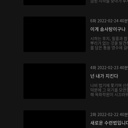
금된 시하를 찾아가 후
6화
2022-02-24
40분
이게 솜사탕이구나
시하는 후지, 필홍과 
뿌리가 없는 것을 발견
를 담은 통을 영수에 걸
4화
2022-02-23
40분
넌 내가 지킨다
나비 법기에 쫓기며 신
덕분에 그 위기를 모면
해 옥화학원이 시끄러워지
2화
2022-02-22
40분
새로운 수련법입니