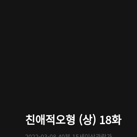
친애적오형 (상) 18화
2022-03-08
40분
15세이상관람가