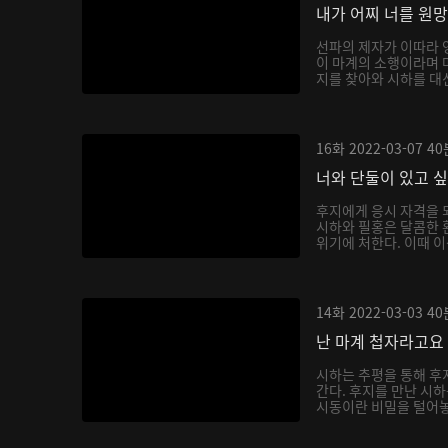
내가 어찌 너를 원
선파의 제자가 이따라 
이 마계의 소행이라며 
지를 찾아와 시하를 대신
16화
2022-03-07
40
너와 단둘이 있고 
후지에게 응시 자격을 
시하와 필홍은 달콤한 
위기에 처한다. 이때 이
14화
2022-03-03
40
난 마계 첩자라고요
시하는 추평을 통해 후
간다. 후지를 만난 시
시동이란 비밀을 털어놓으