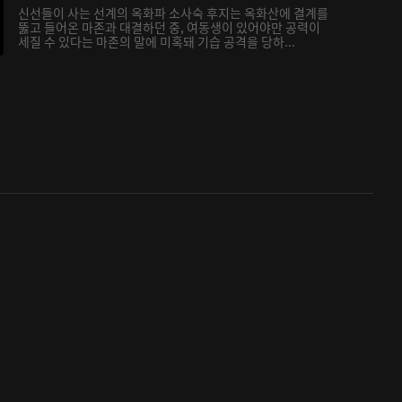
신선들이 사는 선계의 옥화파 소사숙 후지는 옥화산에 결계를
뚫고 들어온 마존과 대결하던 중, 여동생이 있어야만 공력이
세질 수 있다는 마존의 말에 미혹돼 기습 공격을 당하...