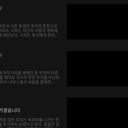
분
마존의 사촌 동생인 추리의 등장으로
되자, 시하는 자신이 시동의 계략에
 깨닫는다. 시하는 후지에게 못되...
분
해 저잣거리를 헤매던 중 우연히 마존
하를 제대로 지키지 못한 후지를 비난하
하가 나타나 둘의 싸움을 중재하...
나가겠습니다
채찍을 맞은 후지는 옥화파를 나가는 한
를 포기하지 않겠다고 한다. 필홍은 감