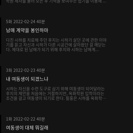
학원 제자를 불러 모은 후 기억을 보여주는 법기를 이용해 ...
5화
2022-02-24
40분
남매 계약을 봉인하마
다친 시하를 치료해 주던 후지는 시하가 살던 곳에 관한 이야
기를 듣고 자신과 시하가 다른 시공간에 살아왔단 걸 깨닫는
다. 제대로 된 남매가 되기 위해 후지와 시하는 남매계...
3화
2022-02-23
40분
내 여동생이 되겠느냐
시하는 자신을 수련 도구로 삼기 위해 여동생이 되어달라는
후지의 제안을 처음에는 거절하지만, 옥화학원 입학이라는
조건을 걸고 여동생이 되기로 한다. 필홍은 시하를 옥화학
원...
1화
2022-02-22
40분
여동생이 대체 뭐길래