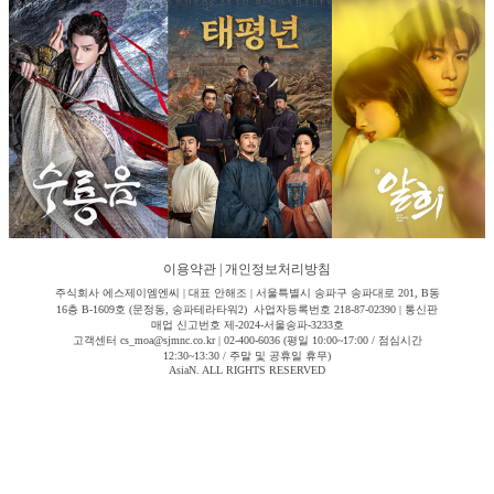
이용약관
|
개인정보처리방침
주식회사 에스제이엠엔씨 | 대표 안해조 | 서울특별시 송파구 송파대로 201, B동
16층 B-1609호 (문정동, 송파테라타워2) 사업자등록번호 218-87-02390 | 통신판
매업 신고번호 제-2024-서울송파-3233호
고객센터 cs_moa@sjmnc.co.kr | 02-400-6036 (평일 10:00~17:00 / 점심시간
12:30~13:30 / 주말 및 공휴일 휴무)
AsiaN. ALL RIGHTS RESERVED