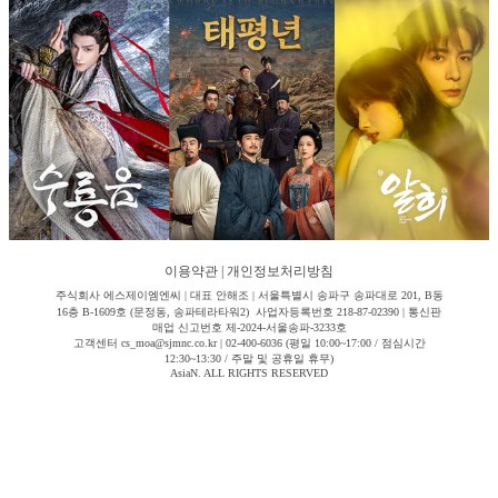
이용약관
|
개인정보처리방침
주식회사 에스제이엠엔씨 | 대표 안해조 | 서울특별시 송파구 송파대로 201, B동
16층 B-1609호 (문정동, 송파테라타워2) 사업자등록번호 218-87-02390 | 통신판
매업 신고번호 제-2024-서울송파-3233호
고객센터 cs_moa@sjmnc.co.kr | 02-400-6036 (평일 10:00~17:00 / 점심시간
12:30~13:30 / 주말 및 공휴일 휴무)
AsiaN. ALL RIGHTS RESERVED