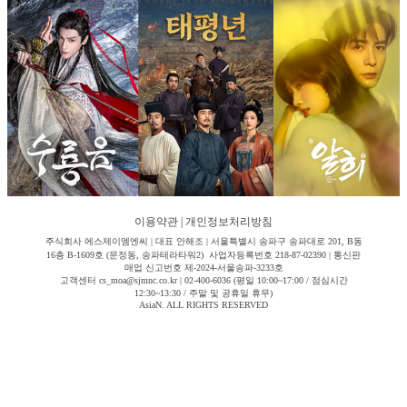
이용약관
|
개인정보처리방침
주식회사 에스제이엠엔씨 | 대표 안해조 | 서울특별시 송파구 송파대로 201, B동
16층 B-1609호 (문정동, 송파테라타워2) 사업자등록번호 218-87-02390 | 통신판
매업 신고번호 제-2024-서울송파-3233호
고객센터 cs_moa@sjmnc.co.kr | 02-400-6036 (평일 10:00~17:00 / 점심시간
12:30~13:30 / 주말 및 공휴일 휴무)
AsiaN. ALL RIGHTS RESERVED