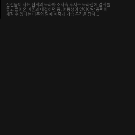
신선들이 사는 선계의 옥화파 소사숙 후지는 옥화산에 결계를
뚫고 들어온 마존과 대결하던 중, 여동생이 있어야만 공력이
세질 수 있다는 마존의 말에 미혹돼 기습 공격을 당하...