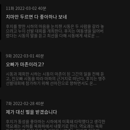
11화
2022-03-02
40분
치마만 두르면 다 좋아하나 보네
후지를 향한 시하의 마음을 눈치챈 시동은 두 사람을 갈라 놓
으려고 누이 선발 대회를 개최한다. 후지는 여동생을 잃어버
렸다는 시동의 말을 듣고 최선을 다해 시동에게 새로운 ...
9화
2022-03-01
40분
오빠가 마존이라고?
시동과 재회한 시하는 시동이 마존이 된 그간의 일을 전해 듣
고, 친오빠 시동을 따라 마파의 근거지로 떠난다. 후지는 맹주
선발대회에 참가하기 위해 선마진으로 향하면서도 온...
7화
2022-02-28
40분
제가 대신 벌을 받겠습니다
후지가 동성을 좋아하는 시하에게 미혹돼 타락했다고 생각한
역요괘는 시하를 옥화파에서 내쫓기로 한다. 역요괘는 옥화