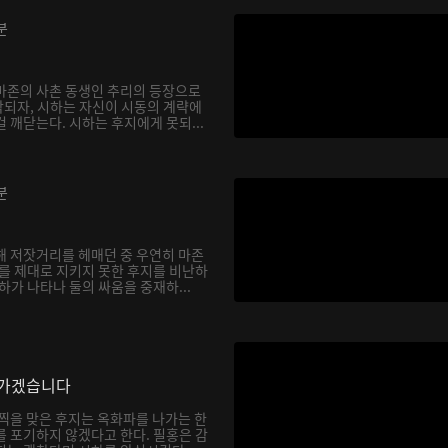
분
마존의 사촌 동생인 추리의 등장으로
되자, 시하는 자신이 시동의 계략에
 깨닫는다. 시하는 후지에게 못되...
분
해 저잣거리를 헤매던 중 우연히 마존
하를 제대로 지키지 못한 후지를 비난하
하가 나타나 둘의 싸움을 중재하...
나가겠습니다
채찍을 맞은 후지는 옥화파를 나가는 한
를 포기하지 않겠다고 한다. 필홍은 감