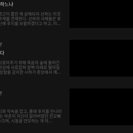
망하느냐
영근이 뽑힌 채 살해되자 선파는 이것
마계를 견제한다. 선파의 사매들은 후
해 후지를 보필하겠다고 하고, 이...
분
싶다
되찾아주기 위해 죽음의 숲에 들어간
환상에 사로잡혀 절벽 아래로 떨어질
상함을 감지한 시하가 환상에서 깨...
분
지와 약속을 잡고, 몰래 후지를 만나러
하는 마존이 자신이 잃어버렸던 친오빠
며, 시동을 연모하는 게 아...