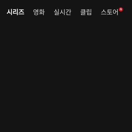
시리즈
영화
실시간
클립
스토어
N