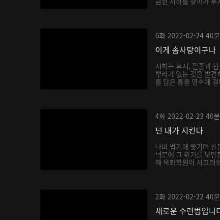
금된 시하를 찾아가 후
6화
2022-02-24
40분
이게 솜사탕이구나
시하는 후지, 필홍과 
뿌리가 없는 것을 발견
를 담은 통을 영수에 걸
4화
2022-02-23
40분
넌 내가 지킨다
나비 법기에 쫓기며 신
덕분에 그 위기를 모면
해 옥화학원이 시끄러워지
2화
2022-02-22
40분
새로운 수련법입니