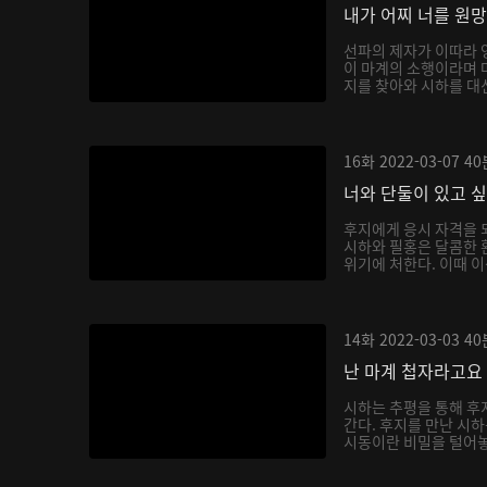
내가 어찌 너를 원
선파의 제자가 이따라 
이 마계의 소행이라며 
지를 찾아와 시하를 대신
16화
2022-03-07
40
너와 단둘이 있고 
후지에게 응시 자격을 
시하와 필홍은 달콤한 
위기에 처한다. 이때 이
14화
2022-03-03
40
난 마계 첩자라고요
시하는 추평을 통해 후
간다. 후지를 만난 시
시동이란 비밀을 털어놓으