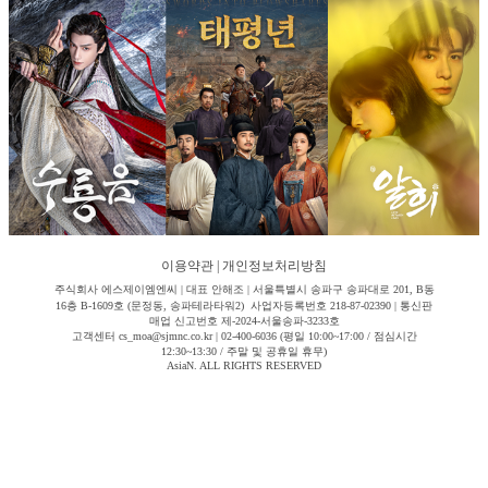
이용약관
|
개인정보처리방침
주식회사 에스제이엠엔씨 | 대표 안해조 | 서울특별시 송파구 송파대로 201, B동
16층 B-1609호 (문정동, 송파테라타워2) 사업자등록번호 218-87-02390 | 통신판
매업 신고번호 제-2024-서울송파-3233호
고객센터 cs_moa@sjmnc.co.kr | 02-400-6036 (평일 10:00~17:00 / 점심시간
12:30~13:30 / 주말 및 공휴일 휴무)
AsiaN. ALL RIGHTS RESERVED