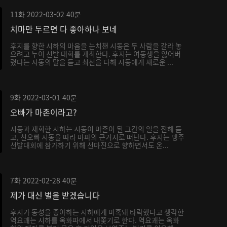
11화
2022-03-02
40분
치마만 두르면 다 좋아하나 보네
후지를 향한 시하의 마음을 눈치챈 시동은 두 사람을 갈라 놓
으려고 누이 선발 대회를 개최한다. 후지는 여동생을 잃어버
렸다는 시동의 말을 듣고 최선을 다해 시동에게 새로운 ...
9화
2022-03-01
40분
오빠가 마존이라고?
시동과 재회한 시하는 시동이 마존이 된 그간의 일을 전해 듣
고, 친오빠 시동을 따라 마파의 근거지로 떠난다. 후지는 맹주
선발대회에 참가하기 위해 선마진으로 향하면서도 온...
7화
2022-02-28
40분
제가 대신 벌을 받겠습니다
후지가 동성을 좋아하는 시하에게 미혹돼 타락했다고 생각한
역요괘는 시하를 옥화파에서 내쫓기로 한다. 역요괘는 옥화