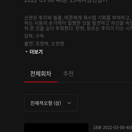
신관은 후지와 필홍, 마존에게 재시험 기회를 부여하고, 
하는 시동의 손가락이 멀쩡한 것을 발견하고 자신을 속
처 준 것을 깊이 후회한다. 한편, 원조는 후지가 더는 시
감독:
구옥
출연:
조영박,
오천영
관람등급:
더보기
전체회차
추천
친애적오형 (상)
18화
2022-03-08
40