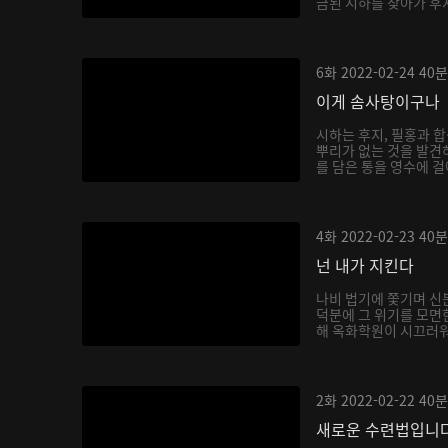
금된 시하를 찾아가 후
6화
2022-02-24
40분
이게 솜사탕이구나
시하는 후지, 필홍과 
뿌리가 없는 것을 발견
를 담은 통을 영수에 걸
4화
2022-02-23
40분
넌 내가 지킨다
나비 법기에 쫓기며 신
덕분에 그 위기를 모면
해 옥화학원이 시끄러워지
2화
2022-02-22
40분
새로운 수련법입니