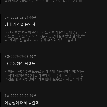
학원 제자를 불러 모은 후 기억을 보여주는 법기를 이용해 ...
5화
2022-02-24
40분
남매 계약을 봉인하마
다친 시하를 치료해 주던 후지는 시하가 살던 곳에 관한 이야
기를 듣고 자신과 시하가 다른 시공간에 살아왔단 걸 깨닫는
다. 제대로 된 남매가 되기 위해 후지와 시하는 남매계...
3화
2022-02-23
40분
내 여동생이 되겠느냐
시하는 자신을 수련 도구로 삼기 위해 여동생이 되어달라는
후지의 제안을 처음에는 거절하지만, 옥화학원 입학이라는
조건을 걸고 여동생이 되기로 한다. 필홍은 시하를 옥화학
원...
1화
2022-02-22
40분
여동생이 대체 뭐길래