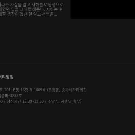
이라는 사실을 알고 시하를 여동생으로
해줬던 일을 그대로 해준다. 시하는 후
줄 생각이 없단 걸 알고 선법을...
처리방침
01, B동 16층 B-1609호 (문정동, 송파테라타워2)
울송파-3233호
:00 / 점심시간 12:30~13:30 / 주말 및 공휴일 휴무)