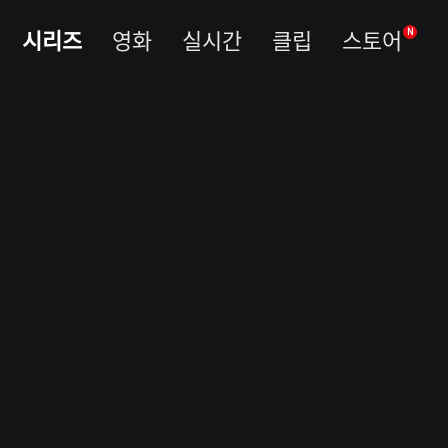
시리즈
영화
실시간
클립
스토어
N