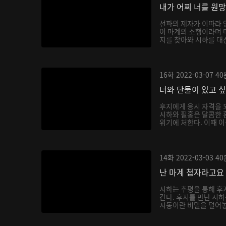
내가 어찌 너를 원
선파의 제자가 이따라 
이 마계의 소행이라며 
지를 찾아와 시하를 대신
16화
2022-03-07
40
너와 단둘이 있고 
후지에게 응시 자격을 
시하와 필홍은 달콤한 
위기에 처한다. 이때 이
14화
2022-03-03
40
난 마계 첩자라고요
시하는 추평을 통해 후
간다. 후지를 만난 시
시동이란 비밀을 털어놓으