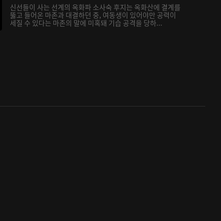
신선들이 사는 선계의 옥화파 소사숙 후지는 옥화산에 결계를
뚫고 들어온 마존과 대결하던 중, 여동생이 있어야만 공력이
세질 수 있다는 마존의 말에 미혹돼 기습 공격을 당하...