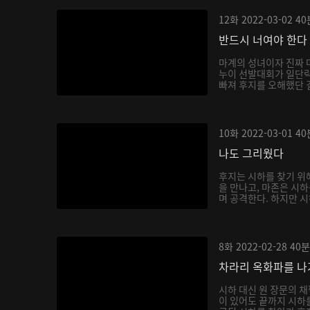
12화
2022-03-02
40
반드시 너여야 한다
마계의 성녀이자 진짜 
누이 선발대회가 일단락
빠져 후지를 오해했단 걸
10화
2022-03-01
40
나도 그리웠다
후지는 시하를 찾기 위
을 만나고, 마존은 시
며 공격한다. 하지만 시
8화
2022-02-28
40분
차라리 옥화파를 
시하 대신 원 장문의 
이 있어도 끝까지 시하