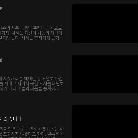
분
마존의 사촌 동생인 추리의 등장으로
되자, 시하는 자신이 시동의 계략에
 깨닫는다. 시하는 후지에게 못되...
분
해 저잣거리를 헤매던 중 우연히 마존
하를 제대로 지키지 못한 후지를 비난하
하가 나타나 둘의 싸움을 중재하...
나가겠습니다
채찍을 맞은 후지는 옥화파를 나가는 한
를 포기하지 않겠다고 한다. 필홍은 감