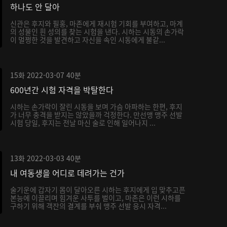
하나도 안 달아
신관은 후지와 필홍, 마존에게 재시험 기회를 부여하고, 마계
의 성물인 흰 성의를 찾는 시험을 낸다. 시하는 시동의 손가락
이 멀쩡한 것을 발견하고 자신을 속인 시동에게 불같...
15화
2022-03-07
40분
600년간 시험 자격을 박탈한다
시하는 손가락이 잘린 시동을 보며 가슴 아파하는 한편, 후지
가 너무 충격을 받지는 않았을까 걱정한다. 만선맹 맹주 선발
시험 당일, 후지는 전날 마신 술로 인해 일어나지 ...
13화
2022-03-03
40분
내 여동생을 어디로 데려가는 건가
술기운에 갑자기 몸이 달아오른 시하는 후지에게 입 맞추고픈
본능에 이끌리며 힘겨운 사투를 벌이고, 마존은 이런 시하를
구하기 위해 객잔의 결계를 부숴 맹주 선발 응시 자격...