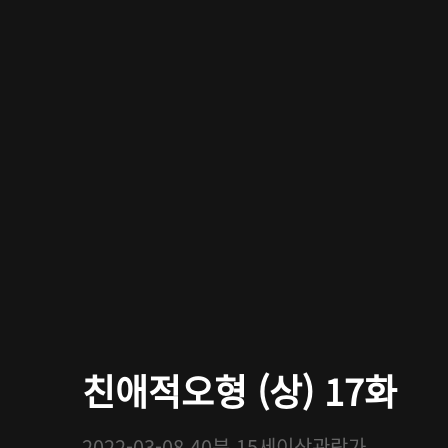
친애적오형 (상) 17화
2022-03-08
40분
15세이상관람가