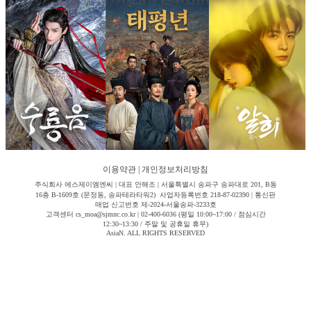
이용약관
|
개인정보처리방침
주식회사 에스제이엠엔씨 | 대표 안해조 | 서울특별시 송파구 송파대로 201, B동
16층 B-1609호 (문정동, 송파테라타워2) 사업자등록번호 218-87-02390 | 통신판
매업 신고번호 제-2024-서울송파-3233호
고객센터 cs_moa@sjmnc.co.kr | 02-400-6036 (평일 10:00~17:00 / 점심시간
12:30~13:30 / 주말 및 공휴일 휴무)
AsiaN. ALL RIGHTS RESERVED