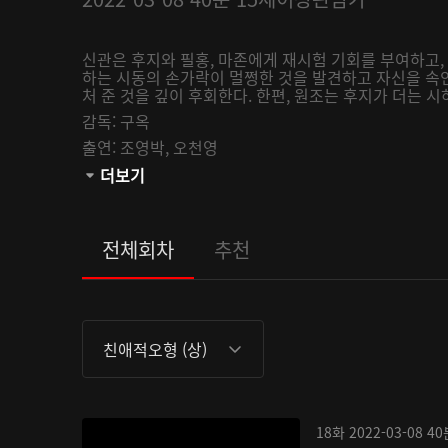
신관은 후지와 필홍, 마존에게 재시험 기회를 부여하고, 
하는 시동의 손가락이 멀쩡한 것을 발견하고 자신을 속
처 준 것을 깊이 후회한다. 한편, 원조는 후지가 더는 시
감독:
구옥
출연:
조영박,
오천영
관람등급:
더보기
전체회차
추천
친애적오형 (상)
18화
2022-03-08
40