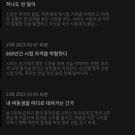
하나도 안 달아
신관은 후지와 필홍, 마존에게 재시험 기회를 부여하고, 마계
의 성물인 흰 성의를 찾는 시험을 낸다. 시하는 시동의 손가락
이 멀쩡한 것을 발견하고 자신을 속인 시동에게 불같...
15화
2022-03-07
40분
600년간 시험 자격을 박탈한다
시하는 손가락이 잘린 시동을 보며 가슴 아파하는 한편, 후지
가 너무 충격을 받지는 않았을까 걱정한다. 만선맹 맹주 선발
시험 당일, 후지는 전날 마신 술로 인해 일어나지 ...
13화
2022-03-03
40분
내 여동생을 어디로 데려가는 건가
술기운에 갑자기 몸이 달아오른 시하는 후지에게 입 맞추고픈
본능에 이끌리며 힘겨운 사투를 벌이고, 마존은 이런 시하를
구하기 위해 객잔의 결계를 부숴 맹주 선발 응시 자격...