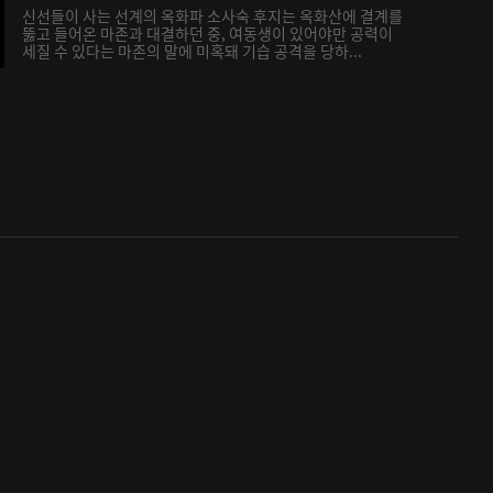
신선들이 사는 선계의 옥화파 소사숙 후지는 옥화산에 결계를
뚫고 들어온 마존과 대결하던 중, 여동생이 있어야만 공력이
세질 수 있다는 마존의 말에 미혹돼 기습 공격을 당하...