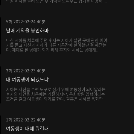
학원 제자를 불러 모은 후 기억을 보여주는 법기를 이용해 ...
5화
2022-02-24
40분
남매 계약을 봉인하마
다친 시하를 치료해 주던 후지는 시하가 살던 곳에 관한 이야
기를 듣고 자신과 시하가 다른 시공간에 살아왔단 걸 깨닫는
다. 제대로 된 남매가 되기 위해 후지와 시하는 남매계...
3화
2022-02-23
40분
내 여동생이 되겠느냐
시하는 자신을 수련 도구로 삼기 위해 여동생이 되어달라는
후지의 제안을 처음에는 거절하지만, 옥화학원 입학이라는
조건을 걸고 여동생이 되기로 한다. 필홍은 시하를 옥화학
원...
1화
2022-02-22
40분
여동생이 대체 뭐길래