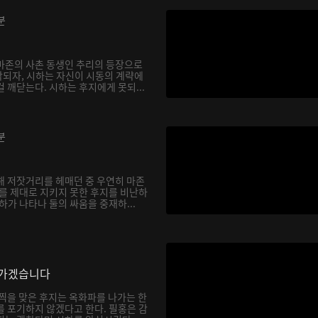
분
마존의 사촌 동생인 추리의 등장으로
되자, 시하는 자신이 시동의 계략에
 깨닫는다. 시하는 후지에게 못되...
분
해 저잣거리를 헤매던 중 우연히 마존
하를 제대로 지키지 못한 후지를 비난하
하가 나타나 둘의 싸움을 중재하...
나가겠습니다
채찍을 맞은 후지는 옥화파를 나가는 한
를 포기하지 않겠다고 한다. 필홍은 감