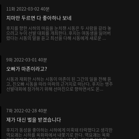
11화
2022-03-02
40분
치마만 두르면 다 좋아하나 보네
후지를 향한 시하의 마음을 눈치챈 시동은 두 사람을 갈라 놓
으려고 누이 선발 대회를 개최한다. 후지는 여동생을 잃어버
렸다는 시동의 말을 듣고 최선을 다해 시동에게 새로운 ...
9화
2022-03-01
40분
오빠가 마존이라고?
시동과 재회한 시하는 시동이 마존이 된 그간의 일을 전해 듣
고, 친오빠 시동을 따라 마파의 근거지로 떠난다. 후지는 맹주
선발대회에 참가하기 위해 선마진으로 향하면서도 온...
7화
2022-02-28
40분
제가 대신 벌을 받겠습니다
후지가 동성을 좋아하는 시하에게 미혹돼 타락했다고 생각한
역요괘는 시하를 옥화파에서 내쫓기로 한다. 역요괘는 옥화