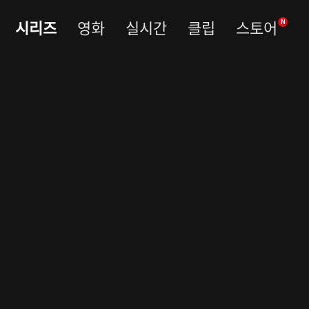
시리즈
영화
실시간
클립
스토어
N