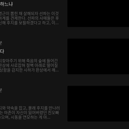
망하느냐
영근이 뽑힌 채 살해되자 선파는 이것
마계를 견제한다. 선파의 사매들은 후
해 후지를 보필하겠다고 하고, 이...
분
싶다
되찾아주기 위해 죽음의 숲에 들어간
환상에 사로잡혀 절벽 아래로 떨어질
상함을 감지한 시하가 환상에서 깨...
분
지와 약속을 잡고, 몰래 후지를 만나러
하는 마존이 자신이 잃어버렸던 친오빠
며, 시동을 연모하는 게 아...