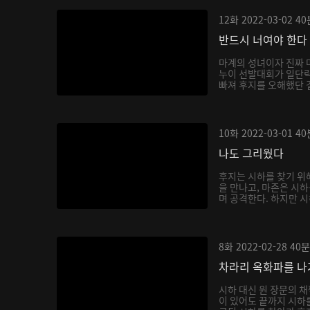
12화
2022-03-02
40
반드시 너여야 한다
마계의 성녀이자 진짜 
누이 선발대회가 일단락
빠져 후지를 오해했단 걸
10화
2022-03-01
40
나도 그리웠다
후지는 시하를 찾기 위
을 만나고, 마존은 시
며 공격한다. 하지만 시
8화
2022-02-28
40분
차라리 옥화파를 
시하 대신 원 장문의 
이 있어도 끝까지 시하