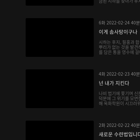
금된 시하를 찾아가 후
6화
2022-02-24
40분
이게 솜사탕이구나
시하는 후지, 필홍과 
뿌리가 없는 것을 발견
를 담은 통을 영수에 걸
4화
2022-02-23
40분
넌 내가 지킨다
나비 법기에 쫓기며 신
덕분에 그 위기를 모면
해 옥화학원이 시끄러워지
2화
2022-02-22
40분
새로운 수련법입니