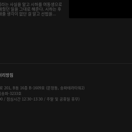
이라는 사실을 알고 시하를 여동생으로
해줬던 일을 그대로 해준다. 시하는 후
줄 생각이 없단 걸 알고 선법을...
처리방침
01, B동 16층 B-1609호 (문정동, 송파테라타워2)
울송파-3233호
:00 / 점심시간 12:30~13:30 / 주말 및 공휴일 휴무)