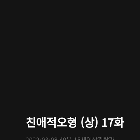
친애적오형 (상) 17화
2022-03-08
40분
15세이상관람가