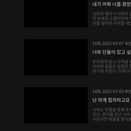
내가 어찌 너를 원
선파의 제자가 이따라 
이 마계의 소행이라며 
지를 찾아와 시하를 대신
16화
2022-03-07
40
너와 단둘이 있고 
후지에게 응시 자격을 
시하와 필홍은 달콤한 
위기에 처한다. 이때 이
14화
2022-03-03
40
난 마계 첩자라고요
시하는 추평을 통해 후
간다. 후지를 만난 시
시동이란 비밀을 털어놓으