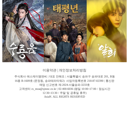
이용약관
|
개인정보처리방침
주식회사 에스제이엠엔씨 | 대표 안해조 | 서울특별시 송파구 송파대로 201, B동
16층 B-1609호 (문정동, 송파테라타워2) 사업자등록번호 218-87-02390 | 통신판
매업 신고번호 제-2024-서울송파-3233호
고객센터 cs_moa@sjmnc.co.kr | 02-400-6036 (평일 10:00~17:00 / 점심시간
12:30~13:30 / 주말 및 공휴일 휴무)
AsiaN. ALL RIGHTS RESERVED