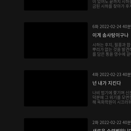
이 있어도 끝까지 시하
금된 시하를 찾아가 후
6화
2022-02-24
40분
이게 솜사탕이구나
시하는 후지, 필홍과 
뿌리가 없는 것을 발견
를 담은 통을 영수에 걸
4화
2022-02-23
40분
넌 내가 지킨다
나비 법기에 쫓기며 신
덕분에 그 위기를 모면
해 옥화학원이 시끄러워지
2화
2022-02-22
40분
새로운 수련법입니