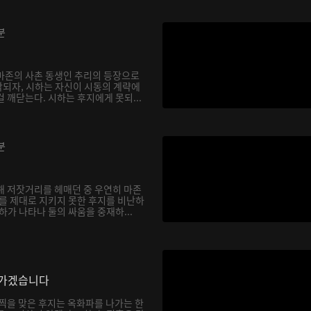
분
마존의 사촌 동생인 추리의 등장으로
되자, 시하는 자신이 시동의 계략에
 깨닫는다. 시하는 후지에게 못되...
분
해 저잣거리를 헤매던 중 우연히 마존
하를 제대로 지키지 못한 후지를 비난하
하가 나타나 둘의 싸움을 중재하...
나가겠습니다
채찍을 맞은 후지는 옥화파를 나가는 한