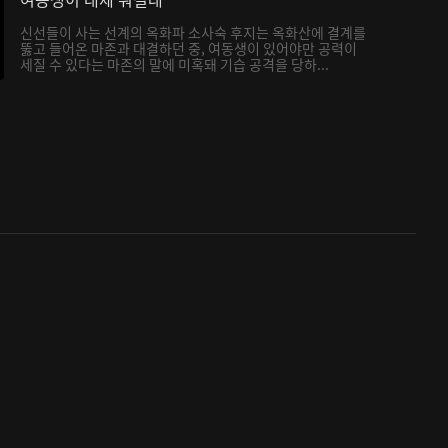
신선들이 사는 선계의 옥화파 소사숙 후지는 옥화산에 결계를
뚫고 들어온 마존과 대결하던 중, 여동생이 있어야만 공력이
세질 수 있다는 마존의 말에 미혹돼 기습 공격을 당하...