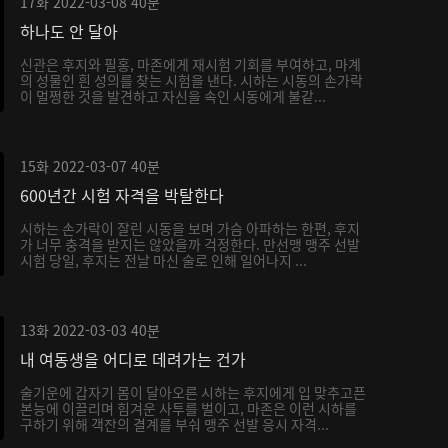
17화
2022-03-08
40분
하나도 안 달아
신관은 후지와 필홍, 마존에게 재시험 기회를 부여하고, 마계
의 성물인 흰 성의를 찾는 시험을 낸다. 시하는 시동의 손가락
이 멀쩡한 것을 발견하고 자신을 속인 시동에게 불같...
15화
2022-03-07
40분
600년간 시험 자격을 박탈한다
시하는 손가락이 잘린 시동을 보며 가슴 아파하는 한편, 후지
가 너무 충격을 받지는 않았을까 걱정한다. 만선맹 맹주 선발
시험 당일, 후지는 전날 마신 술로 인해 일어나지 ...
13화
2022-03-03
40분
내 여동생을 어디로 데려가는 건가
술기운에 갑자기 몸이 달아오른 시하는 후지에게 입 맞추고픈
본능에 이끌리며 힘겨운 사투를 벌이고, 마존은 이런 시하를
구하기 위해 객잔의 결계를 부숴 맹주 선발 응시 자격...