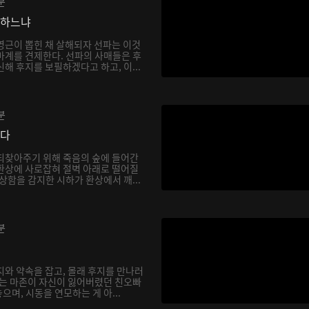
분
망하느냐
영근이 뽑힌 채 살해되자 선파는 이것
마계를 견제한다. 선파의 사매들은 후
해 후지를 보필하겠다고 하고, 이...
분
싶다
되찾아주기 위해 죽음의 숲에 들어간
환상에 사로잡혀 절벽 아래로 떨어질
상함을 감지한 시하가 환상에서 깨...
분
지와 약속을 잡고, 몰래 후지를 만나러
하는 마존이 자신이 잃어버렸던 친오빠
며, 시동을 연모하는 게 아...