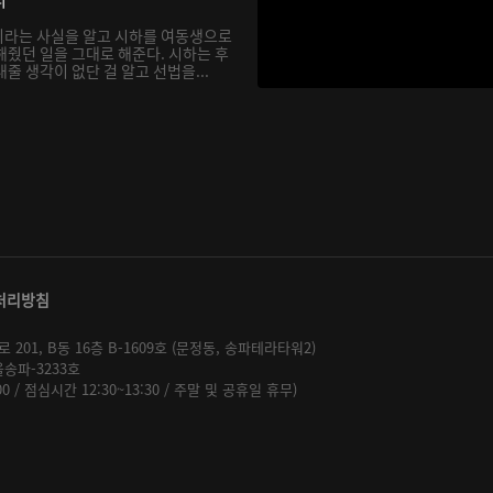
이라는 사실을 알고 시하를 여동생으로
해줬던 일을 그대로 해준다. 시하는 후
줄 생각이 없단 걸 알고 선법을...
처리방침
01, B동 16층 B-1609호 (문정동, 송파테라타워2)
울송파-3233호
:00 / 점심시간 12:30~13:30 / 주말 및 공휴일 휴무)