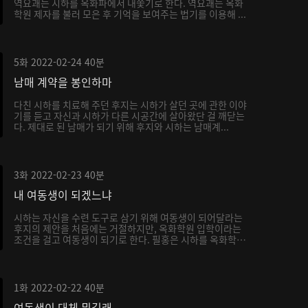
역요괘는 시하를 옥화파에서 내쫓기로 한다. 역요괘는 옥화
학원 제자를 불러 모은 후 기억을 보여주는 법기를 이용해 ...
5화
2022-02-24
40분
남매 계약을 봉인하마
다친 시하를 치료해 주던 후지는 시하가 살던 곳에 관한 이야
기를 듣고 자신과 시하가 다른 시공간에 살아왔단 걸 깨닫는
다. 제대로 된 남매가 되기 위해 후지와 시하는 남매계...
3화
2022-02-23
40분
내 여동생이 되겠느냐
시하는 자신을 수련 도구로 삼기 위해 여동생이 되어달라는
후지의 제안을 처음에는 거절하지만, 옥화학원 입학이라는
조건을 걸고 여동생이 되기로 한다. 필홍은 시하를 옥화학
원...
1화
2022-02-22
40분
여동생이 대체 뭐길래