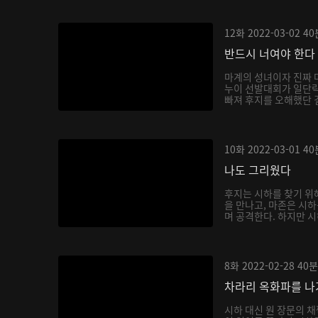
12화
2022-03-02
40
반드시 너여야 한다
마계의 성녀이자 진짜 
누이 선발대회가 일단락
빠져 후지를 오해했단 걸
10화
2022-03-01
40
나도 그리웠다
후지는 시하를 찾기 위
을 만나고, 마존은 시
며 공격한다. 하지만 시
8화
2022-02-28
40분
차라리 옥화파를 
시하 대신 원 장문의 