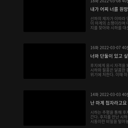
18화
2022-03-08
40
내가 어찌 너를 원
선파의 제자가 이따라 
이 마계의 소행이라며 
지를 찾아와 시하를 대신
16화
2022-03-07
40
너와 단둘이 있고 
후지에게 응시 자격을 
시하와 필홍은 달콤한 
위기에 처한다. 이때 이
14화
2022-03-03
40
난 마계 첩자라고요
시하는 추평을 통해 후
간다. 후지를 만난 시
시동이란 비밀을 털어놓으