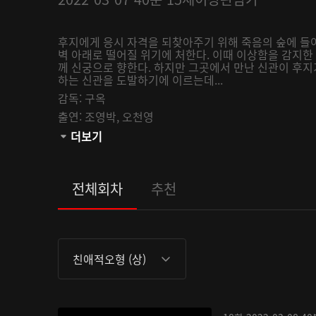
후지에게 응시 자격을 되찾아주기 위해 죽음의 숲에 들
벽 아래로 떨어질 위기에 처한다. 이때 이상함을 감지
께 신궁으로 향한다. 하지만 그곳에서 만난 신관이 후지
하는 신관을 도발하기에 이르는데...
감독:
구옥
출연:
조영박,
오천영
관람등급:
더보기
전체회차
추천
친애적오형 (상)