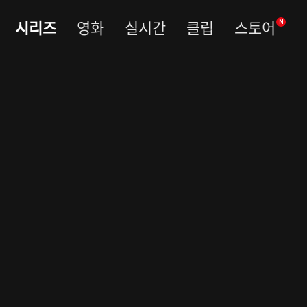
시리즈
영화
실시간
클립
스토어
N