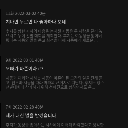
11화
2022-03-02
40분
치마만 두르면 다 좋아하나 보네
후지를 향한 시하의 마음을 눈치챈 시동은 두 사람을 갈라 놓
으려고 누이 선발 대회를 개최한다. 후지는 여동생을 잃어버
렸다는 시동의 말을 듣고 최선을 다해 시동에게 새로운 ...
9화
2022-03-01
40분
오빠가 마존이라고?
시동과 재회한 시하는 시동이 마존이 된 그간의 일을 전해 듣
고, 친오빠 시동을 따라 마파의 근거지로 떠난다. 후지는 맹주
선발대회에 참가하기 위해 선마진으로 향하면서도 온...
7화
2022-02-28
40분
제가 대신 벌을 받겠습니다
후지가 동성을 좋아하는 시하에게 미혹돼 타락했다고 생각한