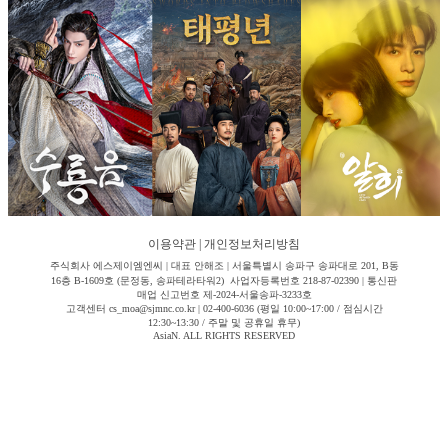
이용약관
|
개인정보처리방침
주식회사 에스제이엠엔씨 | 대표 안해조 | 서울특별시 송파구 송파대로 201, B동
16층 B-1609호 (문정동, 송파테라타워2) 사업자등록번호 218-87-02390 | 통신판
매업 신고번호 제-2024-서울송파-3233호
고객센터 cs_moa@sjmnc.co.kr | 02-400-6036 (평일 10:00~17:00 / 점심시간
12:30~13:30 / 주말 및 공휴일 휴무)
AsiaN. ALL RIGHTS RESERVED