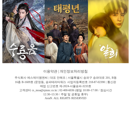
이용약관
|
개인정보처리방침
주식회사 에스제이엠엔씨 | 대표 안해조 | 서울특별시 송파구 송파대로 201, B동
16층 B-1609호 (문정동, 송파테라타워2) 사업자등록번호 218-87-02390 | 통신판
매업 신고번호 제-2024-서울송파-3233호
고객센터 cs_moa@sjmnc.co.kr | 02-400-6036 (평일 10:00~17:00 / 점심시간
12:30~13:30 / 주말 및 공휴일 휴무)
AsiaN. ALL RIGHTS RESERVED