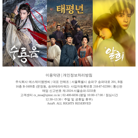
이용약관
|
개인정보처리방침
주식회사 에스제이엠엔씨 | 대표 안해조 | 서울특별시 송파구 송파대로 201, B동
16층 B-1609호 (문정동, 송파테라타워2) 사업자등록번호 218-87-02390 | 통신판
매업 신고번호 제-2024-서울송파-3233호
고객센터 cs_moa@sjmnc.co.kr | 02-400-6036 (평일 10:00~17:00 / 점심시간
12:30~13:30 / 주말 및 공휴일 휴무)
AsiaN. ALL RIGHTS RESERVED