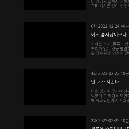
이 있어도 끝까지 시하
금된 시하를 찾아가 후
6화
2022-02-24
40분
이게 솜사탕이구나
시하는 후지, 필홍과 
뿌리가 없는 것을 발견
를 담은 통을 영수에 걸
4화
2022-02-23
40분
넌 내가 지킨다
나비 법기에 쫓기며 신
덕분에 그 위기를 모면
해 옥화학원이 시끄러워지
2화
2022-02-22
40분
새로운 수련법입니