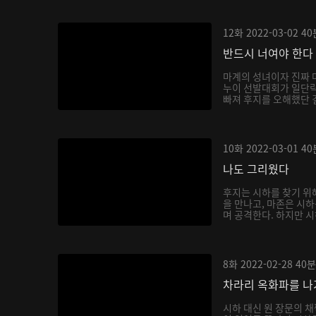
12화
2022-03-02
40
반드시 너여야 한다
마계의 성녀이자 진짜 
누이 선발대회가 일단락
빠져 후지를 오해했단 걸
10화
2022-03-01
40
나도 그리웠다
후지는 시하를 찾기 위
을 만나고, 마존은 시
며 공격한다. 하지만 시
8화
2022-02-28
40분
차라리 옥화파를 
시하 대신 원 장문의 