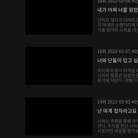
18화
2022-03-08
40
내가 어찌 너를 원
선파의 제자가 이따라 
이 마계의 소행이라며 
지를 찾아와 시하를 대신
16화
2022-03-07
40
너와 단둘이 있고 
후지에게 응시 자격을 
시하와 필홍은 달콤한 
위기에 처한다. 이때 이
14화
2022-03-03
40
난 마계 첩자라고요
시하는 추평을 통해 후
간다. 후지를 만난 시
시동이란 비밀을 털어놓으