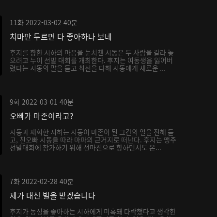
11화
2022-03-02
40분
치마만 두르면 다 좋아하나 보네
후지를 향한 시하의 마음을 눈치챈 시동은 두 사람을 갈라 놓
으려고 누이 선발 대회를 개최한다. 후지는 여동생을 잃어버
렸다는 시동의 말을 듣고 최선을 다해 시동에게 새로운 ...
9화
2022-03-01
40분
오빠가 마존이라고?
시동과 재회한 시하는 시동이 마존이 된 그간의 일을 전해 듣
고, 친오빠 시동을 따라 마파의 근거지로 떠난다. 후지는 맹주
선발대회에 참가하기 위해 선마진으로 향하면서도 온...
7화
2022-02-28
40분
제가 대신 벌을 받겠습니다
후지가 동성을 좋아하는 시하에게 미혹돼 타락했다고 생각한