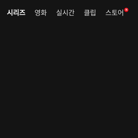
시리즈
영화
실시간
클립
스토어
N