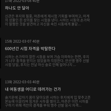
17화
2022-03-08
40분
하나도 안 달아
신관은 후지와 필홍, 마존에게 재시험 기회를 부여하고, 마계
의 성물인 흰 성의를 찾는 시험을 낸다. 시하는 시동의 손가락
이 멀쩡한 것을 발견하고 자신을 속인 시동에게 불같...
15화
2022-03-07
40분
600년간 시험 자격을 박탈한다
시하는 손가락이 잘린 시동을 보며 가슴 아파하는 한편, 후지
가 너무 충격을 받지는 않았을까 걱정한다. 만선맹 맹주 선발
시험 당일, 후지는 전날 마신 술로 인해 일어나지 ...
13화
2022-03-03
40분
내 여동생을 어디로 데려가는 건가
술기운에 갑자기 몸이 달아오른 시하는 후지에게 입 맞추고픈
본능에 이끌리며 힘겨운 사투를 벌이고, 마존은 이런 시하를
구하기 위해 객잔의 결계를 부숴 맹주 선발 응시 자격...