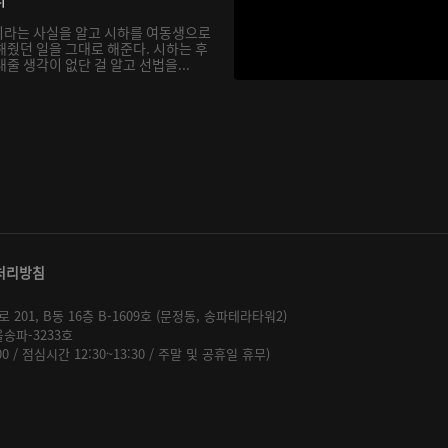
이라는 사실을 알고 시하를 여동생으로
해줬던 일을 그대로 해준다. 시하는 후
줄 생각이 없단 걸 알고 선법을...
처리방침
01, B동 16층 B-1609호 (문정동, 송파테라타워2)
울송파-3233호
:00 / 점심시간 12:30~13:30 / 주말 및 공휴일 휴무)