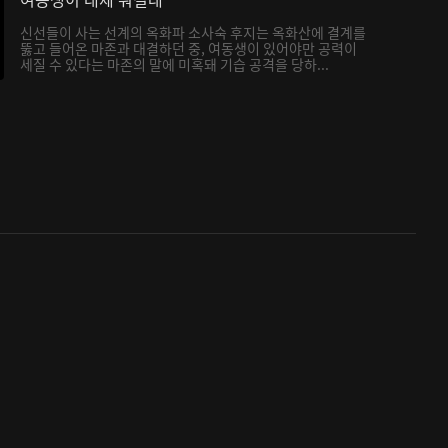
신선들이 사는 선계의 옥화파 소사숙 후지는 옥화산에 결계를
뚫고 들어온 마존과 대결하던 중, 여동생이 있어야만 공력이
세질 수 있다는 마존의 말에 미혹돼 기습 공격을 당하...