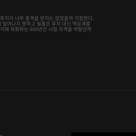
 후지가 너무 충격을 받지는 않았을까 걱정한다.
인해 일어나지 못하고 필홍은 후지 대신 역요괘를
발각돼 옥화파는 600년간 시험 자격을 박탈당하