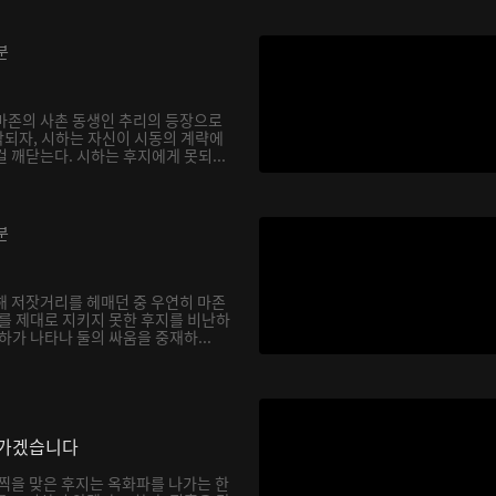
분
마존의 사촌 동생인 추리의 등장으로
되자, 시하는 자신이 시동의 계략에
 깨닫는다. 시하는 후지에게 못되...
분
해 저잣거리를 헤매던 중 우연히 마존
하를 제대로 지키지 못한 후지를 비난하
하가 나타나 둘의 싸움을 중재하...
나가겠습니다
채찍을 맞은 후지는 옥화파를 나가는 한