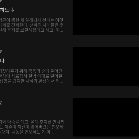
분
망하느냐
영근이 뽑힌 채 살해되자 선파는 이것
마계를 견제한다. 선파의 사매들은 후
해 후지를 보필하겠다고 하고, 이...
분
싶다
되찾아주기 위해 죽음의 숲에 들어간
환상에 사로잡혀 절벽 아래로 떨어질
상함을 감지한 시하가 환상에서 깨...
분
지와 약속을 잡고, 몰래 후지를 만나러
하는 마존이 자신이 잃어버렸던 친오빠
며, 시동을 연모하는 게 아...