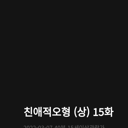
친애적오형 (상) 15화
2022-03-07
40분
15세이상관람가