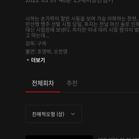
시하는 손가락이 잘린 시동을 보며 가슴 아파하는 한편,
만선맹 맹주 선발 시험 당일, 후지는 전날 마신 술로 
대신 시험장에 보낸다. 하지만 이내 대리 시험 행각이 
고 마는데...
감독:
구옥
출연:
조영박,
오천영
관람등급:
더보기
전체회차
추천
친애적오형 (상)