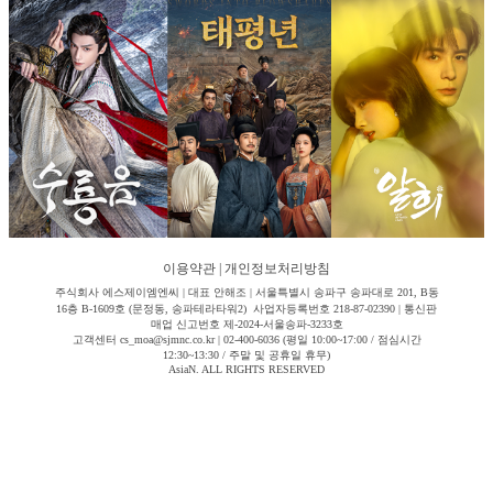
이용약관
|
개인정보처리방침
주식회사 에스제이엠엔씨 | 대표 안해조 | 서울특별시 송파구 송파대로 201, B동
16층 B-1609호 (문정동, 송파테라타워2) 사업자등록번호 218-87-02390 | 통신판
매업 신고번호 제-2024-서울송파-3233호
고객센터 cs_moa@sjmnc.co.kr | 02-400-6036 (평일 10:00~17:00 / 점심시간
12:30~13:30 / 주말 및 공휴일 휴무)
AsiaN. ALL RIGHTS RESERVED