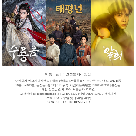
이용약관
|
개인정보처리방침
주식회사 에스제이엠엔씨 | 대표 안해조 | 서울특별시 송파구 송파대로 201, B동
16층 B-1609호 (문정동, 송파테라타워2) 사업자등록번호 218-87-02390 | 통신판
매업 신고번호 제-2024-서울송파-3233호
고객센터 cs_moa@sjmnc.co.kr | 02-400-6036 (평일 10:00~17:00 / 점심시간
12:30~13:30 / 주말 및 공휴일 휴무)
AsiaN. ALL RIGHTS RESERVED