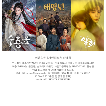
이용약관
|
개인정보처리방침
주식회사 에스제이엠엔씨 | 대표 안해조 | 서울특별시 송파구 송파대로 201, B동
16층 B-1609호 (문정동, 송파테라타워2) 사업자등록번호 218-87-02390 | 통신판
매업 신고번호 제-2024-서울송파-3233호
고객센터 cs_moa@sjmnc.co.kr | 02-400-6036 (평일 10:00~17:00 / 점심시간
12:30~13:30 / 주말 및 공휴일 휴무)
AsiaN. ALL RIGHTS RESERVED